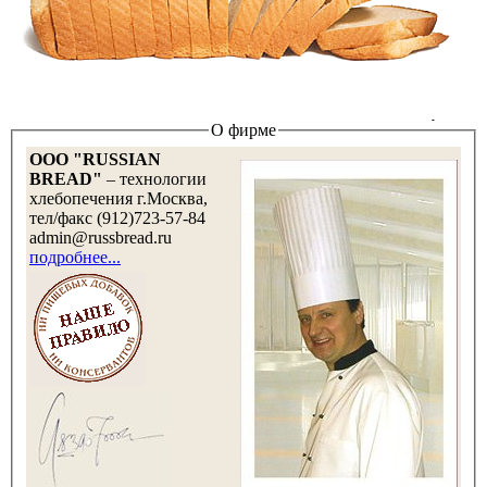
О фирме
OOO "RUSSIAN
BREAD"
– технологии
хлебопечения г.Москва,
тел/факс (912)723-57-84
admin@russbread.ru
подробнее...