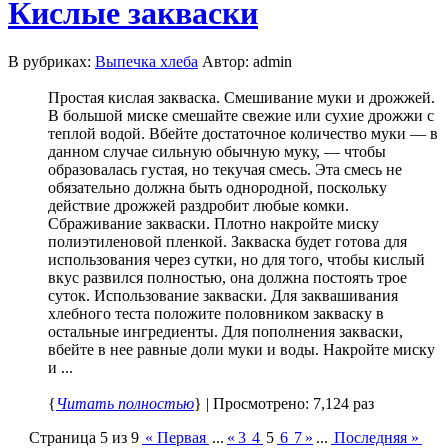
Кислые закваски
В рубриках:
Выпечка хлеба
Автор: admin
Простая кислая закваска. Смешивание муки и дрожжей.
В большой миске смешайте свежие или сухие дрожжи с
теплой водой. Вбейте достаточное количество муки — в
данном случае сильную обычную муку, — чтобы
образовалась густая, но текучая смесь. Эта смесь не
обязательно должна быть однородной, поскольку
действие дрожжей раздробит любые комки.
Сбраживание закваски. Плотно накройте миску
полиэтиленовой пленкой. Закваска будет готова для
использования через сутки, но для того, чтобы кислый
вкус развился полностью, она должна постоять трое
суток. Использование закваски. Для заквашивания
хлебного теста положите половником закваску в
остальные ингредиенты. Для пополнения закваски,
вбейте в нее равные доли муки и воды. Накройте миску
и ...
{
Читать полностью
} | Просмотрено: 7,124 раз
Страница 5 из 9
« Первая
...
«
3
4
5
6
7
»
...
Последняя »