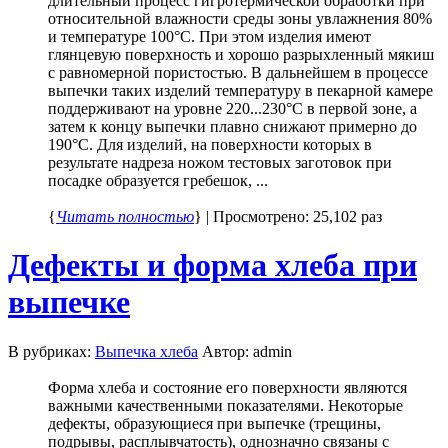
длительный процесс гигротермической обработки при
относительной влажности среды зоны увлажнения 80%
и температуре 100°С. При этом изделия имеют
глянцевую поверхность и хорошо разрыхленный мякиш
с равномерной пористостью. В дальнейшем в процессе
выпечки таких изделий температуру в пекарной камере
поддерживают на уровне 220...230°С в первой зоне, а
затем к концу выпечки плавно снижают примерно до
190°С. Для изделий, на поверхности которых в
результате надреза ножом тестовых заготовок при
посадке образуется гребешок, ...
{
Читать полностью
} | Просмотрено: 25,102 раз
Дефекты и форма хлеба при
выпечке
В рубриках:
Выпечка хлеба
Автор: admin
Форма хлеба и состояние его поверхности являются
важными качественными показателями. Некоторые
дефекты, образующиеся при выпечке (трещины,
подрывы, расплывчатость), однозначно связаны с