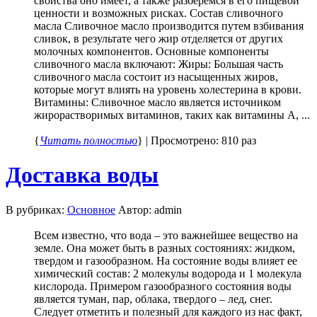
свойства оно имеет, а также разберемся в его пищевой
ценности и возможных рисках. Состав сливочного
масла Сливочное масло производится путем взбивания
сливок, в результате чего жир отделяется от других
молочных компонентов. Основные компоненты
сливочного масла включают: Жиры: Большая часть
сливочного масла состоит из насыщенных жиров,
которые могут влиять на уровень холестерина в крови.
Витамины: Сливочное масло является источником
жирорастворимых витаминов, таких как витамины A, ...
{
Читать полностью
} | Просмотрено: 810 раз
Доставка воды
В рубриках:
Основное
Автор: admin
Всем известно, что вода – это важнейшее вещество на
земле. Она может быть в разных состояниях: жидком,
твердом и газообразном. На состояние воды влияет ее
химический состав: 2 молекулы водорода и 1 молекула
кислорода. Примером газообразного состояния воды
является туман, пар, облака, твердого – лед, снег.
Следует отметить и полезный для каждого из нас факт,