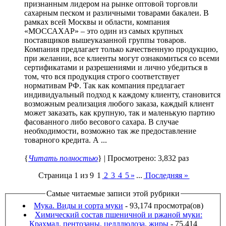
признанным лидером на рынке оптовой торговли
сахарным песком и различными товарами бакалеи. В
рамках всей Москвы и области, компания
«МОССАХАР» – это один из самых крупных
поставщиков вышеуказанной группы товаров.
Компания предлагает только качественную продукцию,
при желании, все клиенты могут ознакомиться со всеми
сертификатами и разрешениями и лично убедиться в
том, что вся продукция строго соответствует
нормативам РФ. Так как компания предлагает
индивидуальный подход к каждому клиенту, становится
возможным реализация любого заказа, каждый клиент
может заказать, как крупную, так и маленькую партию
фасованного либо весового сахара. В случае
необходимости, возможно так же предоставление
товарного кредита. А ...
{
Читать полностью
} | Просмотрено: 3,832 раз
Страница 1 из 9
1
2
3
4
5
»
...
Последняя »
Самые читаемые записи этой рубрики
Мука. Виды и сорта муки
- 93,174 просмотра(ов)
Химический состав пшеничной и ржаной муки:
Крахмал, пентозаны, целллюлоза, жиры
- 75,414