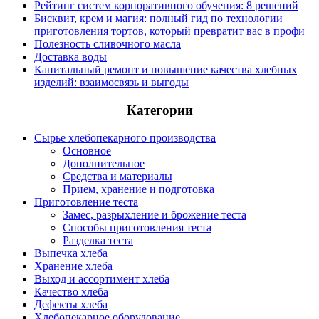
Рейтинг систем корпоративного обучения: 8 решений
Бисквит, крем и магия: полный гид по технологии
приготовления тортов, который превратит вас в профи
Полезность сливочного масла
Доставка воды
Капитальный ремонт и повышение качества хлебных
изделий: взаимосвязь и выгоды
Категории
Сырье хлебопекарного производства
Основное
Дополнительное
Средства и материалы
Прием, хранение и подготовка
Приготовление теста
Замес, разрыхление и брожение теста
Способы приготовления теста
Разделка теста
Выпечка хлеба
Хранение хлеба
Выход и ассортимент хлеба
Качество хлеба
Дефекты хлеба
Хлебопекарное оборудование