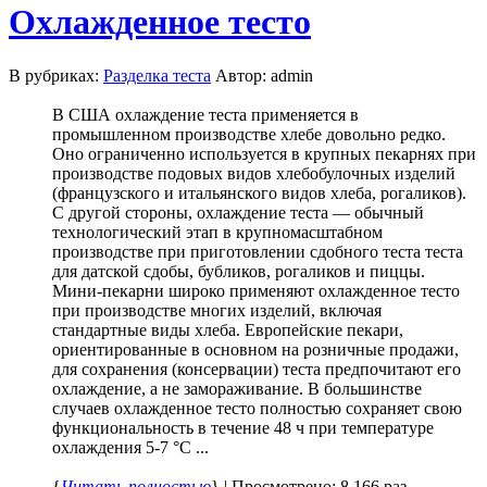
Охлажденное тесто
В рубриках:
Разделка теста
Автор: admin
В США охлаждение теста применяется в
промышленном производстве хлебе довольно редко.
Оно ограниченно используется в крупных пекарнях при
производстве подовых видов хлебобулочных изделий
(французского и итальянского видов хлеба, рогаликов).
С другой стороны, охлаждение теста — обычный
технологический этап в крупномасштабном
производстве при приготовлении сдобного теста теста
для датской сдобы, бубликов, рогаликов и пиццы.
Мини-пекарни широко применяют охлажденное тесто
при производстве многих изделий, включая
стандартные виды хлеба. Европейские пекари,
ориентированные в основном на розничные продажи,
для сохранения (консервации) теста предпочитают его
охлаждение, а не замораживание. В большинстве
случаев охлажденное тесто полностью сохраняет свою
функциональность в течение 48 ч при температуре
охлаждения 5-7 °С ...
{
Читать полностью
} | Просмотрено: 8,166 раз