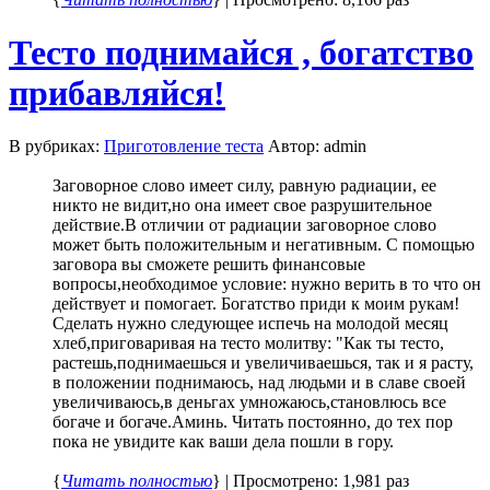
Тесто поднимайся , богатство
прибавляйся!
В рубриках:
Приготовление теста
Автор: admin
Заговорное слово имеет силу, равную радиации, ее
никто не видит,но она имеет свое разрушительное
действие.В отличии от радиации заговорное слово
может быть положительным и негативным. С помощью
заговора вы сможете решить финансовые
вопросы,необходимое условие: нужно верить в то что он
действует и помогает. Богатство приди к моим рукам!
Сделать нужно следующее испечь на молодой месяц
хлеб,приговаривая на тесто молитву: "Как ты тесто,
растешь,поднимаешься и увеличиваешься, так и я расту,
в положении поднимаюсь, над людьми и в славе своей
увеличиваюсь,в деньгах умножаюсь,становлюсь все
богаче и богаче.Аминь. Читать постоянно, до тех пор
пока не увидите как ваши дела пошли в гору.
{
Читать полностью
} | Просмотрено: 1,981 раз