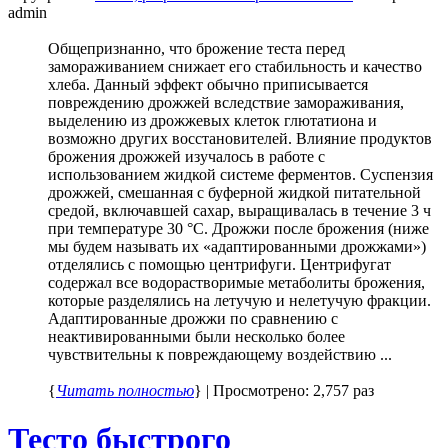
admin
Общепризнанно, что брожение теста перед
замораживанием снижает его стабильность и качество
хлеба. Данный эффект обычно приписывается
повреждению дрожжей вследствие замораживания,
выделению из дрожжевых клеток глютатиона и
возможно других восстановителей. Влияние продуктов
брожения дрожжей изучалось в работе с
использованием жидкой системе ферментов. Суспензия
дрожжей, смешанная с буферной жидкой питательной
средой, включавшей сахар, выращивалась в течение 3 ч
при температуре 30 °С. Дрожжи после брожения (ниже
мы будем называть их «адаптированными дрожжами»)
отделялись с помощью центрифуги. Центрифугат
содержал все водорастворимые метаболиты брожения,
которые разделялись на летучую и нелетучую фракции.
Адаптированные дрожжи по сравнению с
неактивированными были несколько более
чувствительны к повреждающему воздействию ...
{
Читать полностью
} | Просмотрено: 2,757 раз
Тесто быстрого