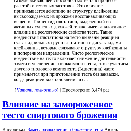
газоудерживающей способностью теста в процессе
расстойки тестовых заготовок. Это влияние
приписывается действию на структуру клейковины
высвобождаемых из дрожжей восстанавливающих
веществ. Трипептид глютатион, выделенный из
активных сушеных дрожжей, также имеет аналогичное
влияние на реологические свойства теста. Такие
воздействия глютатиона на тесто вызваны реакцией
сульфгидрильных групп глютатиона с дисульфидами
клейковины, которые связывают структуру клейковины
в поперечном направлении. Чисто реологическое
воздействие на тесто включает снижение длительности
замеса и увеличение растяжимости теста, что с участием
другого тиолового компонента (I-цистеина) часто
применяется при приготовлении теста без закваски,
когда реакцией восстановления из ...
{
Читать полностью
} | Просмотрено: 3,474 раз
Влияние на замороженное
тесто спиртового брожения
В рубриках:
Замес, разрыхление и брожение теста
Автор: