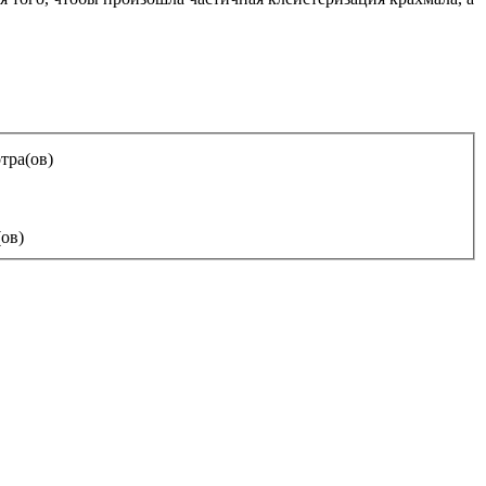
тра(ов)
ов)