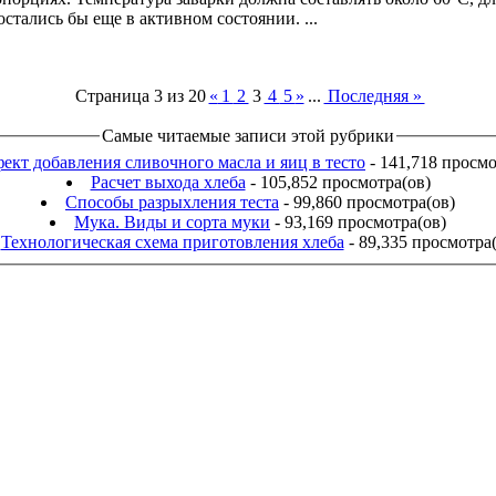
стались бы еще в активном состоянии. ...
Страница 3 из 20
«
1
2
3
4
5
»
...
Последняя »
Самые читаемые записи этой рубрики
ект добавления сливочного масла и яиц в тесто
- 141,718 просмо
Расчет выхода хлеба
- 105,852 просмотра(ов)
Способы разрыхления теста
- 99,860 просмотра(ов)
Мука. Виды и сорта муки
- 93,169 просмотра(ов)
Технологическая схема приготовления хлеба
- 89,335 просмотра(