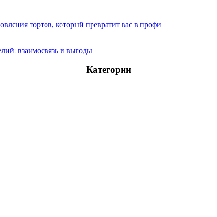
овления тортов, который превратит вас в профи
лий: взаимосвязь и выгоды
Категории