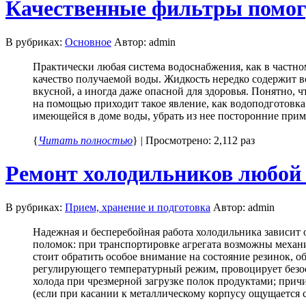
Качественные фильтры помогут
В рубриках:
Основное
Автор: admin
Практически любая система водоснабжения, как в частном
качество получаемой воды. Жидкость нередко содержит в
вкусной, а иногда даже опасной для здоровья. Понятно, ч
на помощью приходит такое явление, как водоподготовка
имеющейся в доме воды, убрать из нее посторонние примес
{
Читать полностью
} | Просмотрено: 2,112 раз
Ремонт холодильников любой
В рубриках:
Прием, хранение и подготовка
Автор: admin
Надежная и бесперебойная работа холодильника зависит
поломок: при транспортировке агрегата возможны механи
стоит обратить особое внимание на состояние резинок, о
регулирующего температурный режим, провоцирует безос
холода при чрезмерной загрузке полок продуктами; прич
(если при касании к металлическому корпусу ощущается с