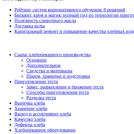
Рейтинг систем корпоративного обучения: 8 решений
Бисквит, крем и магия: полный гид по технологии пригот
Полезность сливочного масла
Доставка воды
Капитальный ремонт и повышение качества хлебных изде
Сырье хлебопекарного производства
Основное
Дополнительное
Средства и материалы
Прием, хранение и подготовка
Приготовление теста
Замес, разрыхление и брожение теста
Способы приготовления теста
Разделка теста
Выпечка хлеба
Хранение хлеба
Выход и ассортимент хлеба
Качество хлеба
Дефекты хлеба
Хлебопекарное оборудование