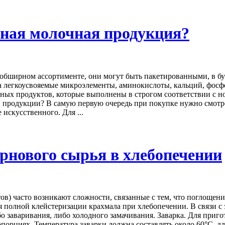
нная молочная продукция?
обширном ассортименте, они могут быть пакетированными, в бут
на легкоусвояемые микроэлементы, аминокислоты, кальций, фосф
нных продуктов, которые выполнены в строгом соответствии с но
 продукции? В самую первую очередь при покупке нужно смотрет
искусственного. Для ...
ернового сырья в хлебопечении
в) часто возникают сложности, связанные с тем, что поглощени
я полной клейстеризации крахмала при хлебопечении. В связи с 
о заваривания, либо холодного замачивания. Заварка. Для пригот
орциях. Температура заварки должна составлять около 60°С, дл