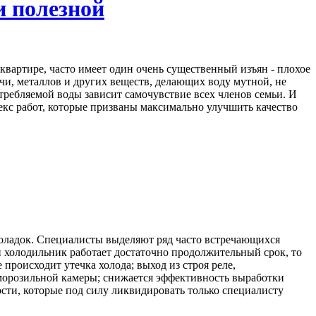
и полезной
квартире, часто имеет один очень существенный изъян - плохое
чи, металлов и других веществ, делающих воду мутной, не
потребляемой воды зависит самочувствие всех членов семьи. И
екс работ, которые призваны максимально улучшить качество
оладок. Специалисты выделяют ряд часто встречающихся
и холодильник работает достаточно продолжительный срок, то
происходит утечка холода; выход из строя реле,
морозильной камеры; снижается эффективность выработки
ости, которые под силу ликвидировать только специалисту