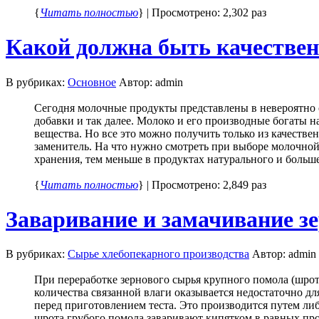
{
Читать полностью
} | Просмотрено: 2,302 раз
Какой должна быть качестве
В рубриках:
Основное
Автор: admin
Сегодня молочные продукты представлены в невероятно 
добавки и так далее. Молоко и его производные богаты 
вещества. Но все это можно получить только из качестве
заменитель. На что нужно смотреть при выборе молочной
хранения, тем меньше в продуктах натурального и больше 
{
Читать полностью
} | Просмотрено: 2,849 раз
Заваривание и замачивание з
В рубриках:
Сырье хлебопекарного производства
Автор: admin
При переработке зернового сырья крупного помола (шрото
количества связанной влаги оказывается недостаточно дл
перед приготовлением теста. Это производится путем либ
шрота грубого помола заваривают кипятком в равных проп