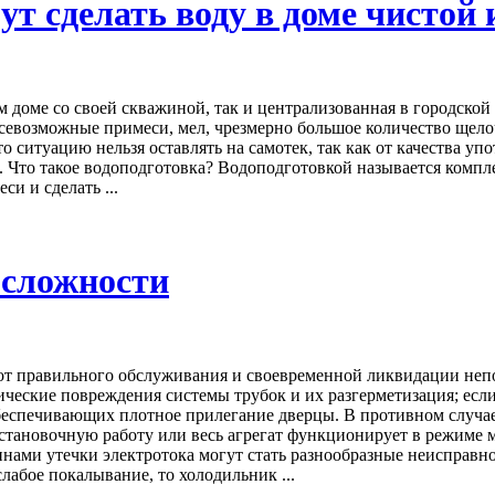
 сделать воду в доме чистой 
 доме со своей скважиной, так и централизованная в городской 
севозможные примеси, мел, чрезмерно большое количество щело
то ситуацию нельзя оставлять на самотек, так как от качества у
. Что такое водоподготовка? Водоподготовкой называется компл
и и сделать ...
 сложности
 от правильного обслуживания и своевременной ликвидации неп
ческие повреждения системы трубок и их разгерметизация; есл
беспечивающих плотное прилегание дверцы. В противном случае 
тановочную работу или весь агрегат функционирует в режиме 
инами утечки электротока могут стать разнообразные неисправн
лабое покалывание, то холодильник ...