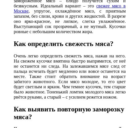
замороженное мясо – блюдо получится сухим и
безвкусным. Идеальный вариант – это
свежее мясо в
Москве
, упругое, охлаждённое мясо, с приятным
запахом, без слизи, крови и других жидкостей. В разрезе
оно ярко-красное, не липкое, слегка увлажнённое.
Выступающий сок прозрачный, а не мутный. Кусочки
ровные с небольшим количеством жира.
Как определить свежесть мяса?
Очень легко определить свежесть мяса, нажав на него.
На свежем кусочке вмятина быстро выпрямится, от неё
не останется ни следа. На залежавшемся мясе след от
пальца исчезать будет медленно или вовсе останется на
месте. Также стоит обратить внимание на возраст
забитого животного. Если мясо молодое, то его цвет
будет светлым и ярким. Чем темнее кусочек, тем старше
было животное. Тоненький ломтик молодого мяса легко
рвётся руками, а старый – с усилием режется ножом.
Как выявить повторную заморозку
мяса?