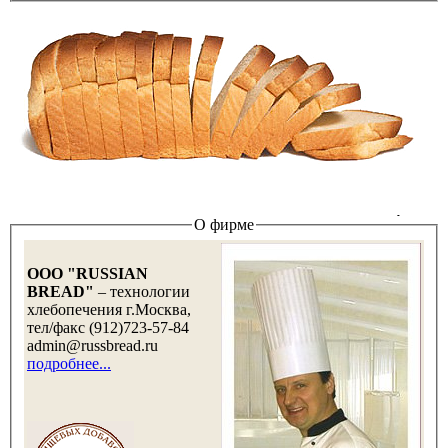
О фирме
OOO "RUSSIAN
BREAD"
– технологии
хлебопечения г.Москва,
тел/факс (912)723-57-84
admin@russbread.ru
подробнее...