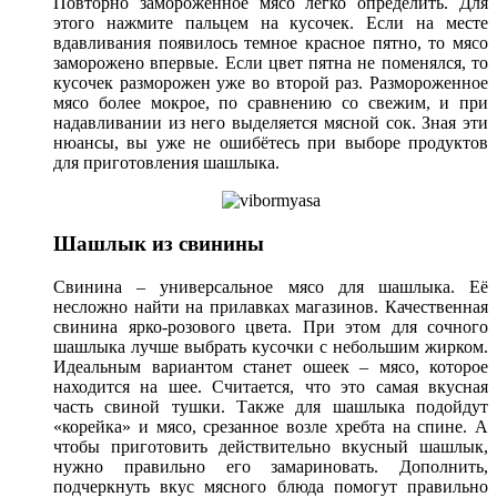
Повторно замороженное мясо легко определить. Для
этого нажмите пальцем на кусочек. Если на месте
вдавливания появилось темное красное пятно, то мясо
заморожено впервые. Если цвет пятна не поменялся, то
кусочек разморожен уже во второй раз. Размороженное
мясо более мокрое, по сравнению со свежим, и при
надавливании из него выделяется мясной сок. Зная эти
нюансы, вы уже не ошибётесь при выборе продуктов
для приготовления шашлыка.
Шашлык из свинины
Свинина – универсальное мясо для шашлыка. Её
несложно найти на прилавках магазинов. Качественная
свинина ярко-розового цвета. При этом для сочного
шашлыка лучше выбрать кусочки с небольшим жирком.
Идеальным вариантом станет ошеек – мясо, которое
находится на шее. Считается, что это самая вкусная
часть свиной тушки. Также для шашлыка подойдут
«корейка» и мясо, срезанное возле хребта на спине. А
чтобы приготовить действительно вкусный шашлык,
нужно правильно его замариновать. Дополнить,
подчеркнуть вкус мясного блюда помогут правильно