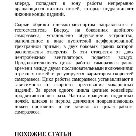
вперед, попадают в зону работы непрерывно
вращающихся нижних ножей, которые подравнивают
нижние концы изделий.
Сырые обрезки пневмотранспортом направляются в
тестосмеситель. Вверху, на боковинах двойного
саморазвеса, установлено обдувочное устройство,
выполненное в виде пустотелой перфорированной
трехгранной призмы, в двух боковых гранях которой
расположены отверстия. В эти отверстия от двух
центробежных вентиляторов подается воздух.
Продолжительность цикла работы саморазвеса равна
времени между двумя последовательными включениями
отрезных ножей и регулируется вариатором скоростей
саморазвеса. Цикл работы саморазвеса устанавливают в
зависимости от скорости прессования макаронных
изделий. За время одного цикла цепные конвейеры
продвигаются два раза. Частота вращения подрезных
ножей, шнеков и период движения под­равнивающих
ножей постоянны и не зависят от цикла работы
саморазвеса.
ПОХОЖИЕ СТАТЬИ