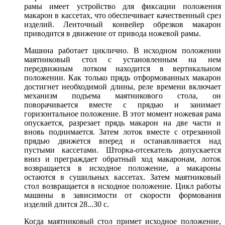
рамы имеет устройство для фиксации положения
макарон в кассетах, что обеспечивает качественный срез
изделий. Ленточный конвейер обрезков макарон
приводится в движение от привода ножевой рамы.
Машина работает циклично. В исходном положении
маятниковый стол с установленным на нем
передвижным лотком находится в вертикальном
положении. Как только прядь отформованных макарон
достигнет необходимой длины, реле времени включает
механизм подъема маятникового стола, он
поворачивается вместе с прядью и занимает
горизонтальное положение. В этот момент ножевая рама
опускается, разрезает прядь макарон на две части и
вновь поднимается. Затем лоток вместе с отрезанной
прядью движется вперед и останавливается над
пустыми кассетами. Шторка-отсекатель допускается
вниз и преграждает обратный ход макаронам, лоток
возвращается в исходное положение, а макароны
остаются в сушильных кассетах. Затем маятниковый
стол возвращается в исходное положение. Цикл работы
машины в зависимости от скорости формования
изделий длится 28...30 с.
Когда маятниковый стол примет исходное положение,