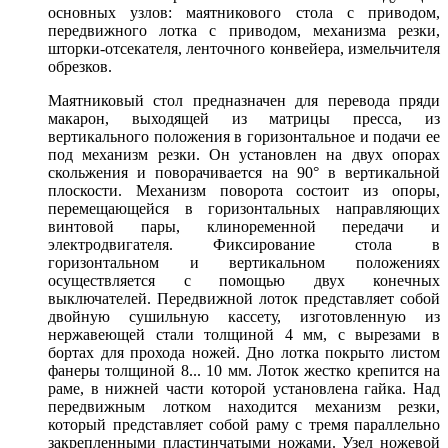
основных узлов: маятникового стола с приводом,
передвижного лотка с приводом, механизма резки,
шторки-отсекателя, ленточного конвейера, измельчителя
обрезков.
Маятниковый стол предназначен для перевода пряди
макарон, выходящей из матрицы пресса, из
вертикального положения в горизонтальное и подачи ее
под механизм резки. Он установлен на двух опорах
скольжения и поворачивается на 90° в вертикальной
плоскости. Механизм поворота состоит из опоры,
перемещающейся в горизонтальных направляющих
винтовой пары, клиноременной передачи и
электродвигателя. Фиксирование стола в
горизонтальном и вертикальном положениях
осуществляется с помощью двух конечных
выключателей. Передвижной лоток представляет собой
двойную сушильную кассету, изготовленную из
нержавеющей стали толщиной 4 мм, с вырезами в
бортах для прохода ножей. Дно лотка покрыто листом
фанеры толщиной 8... 10 мм. Лоток жестко крепится на
раме, в нижней части которой установлена гайка. Над
передвижным лотком находится механизм резки,
который представляет собой раму с тремя параллельно
закрепленными пластинчатыми ножами. Узел ножевой