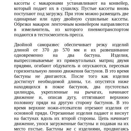
кассеты с макаронами устанавливают на конвейер,
который подает их в сушилку. Пустые кассеты вновь
поступают под загрузку. При этом можно размещать две
одинарные или одну двойную сушильные кассеты.
Обрезки макарон ленточным конвейером направляются
в измельчитель, из которого пневмотранспортом
подаются в тестосмеситель пресса.
Двойной саморазвес обеспечивает резку изделий
длиной от 370 до 570 мм и их развешивание
одновременно на два бастуна. Изделия,
выпрессовываемые из прямоугольных матриц двумя
прядями, огибают обдуватель и опускаются, пересекая
горизонтальную линию движения бастунов. В это время
бастуны не двигаются. После того как изделия
достигнут необходимой длины, т.е. опустятся ниже
находящихся в покое бастунов, два пустотелых
цилиндра, укрепленные на рычагах, начинают
движение и, описав дугу, оттягивают верхнюю
половину пряди на другую сторону бастунов. В это
время верхние ножи-отсекатели отрезают изделия от
основной пряди. Отрезанные изделия падают и виснут
на бастунах вдоль их второй стороны. Цепь начинает
движение, унося загруженные бастуны и подавая на их
место пустые. Бастуны же с изделиями, продвигаясь