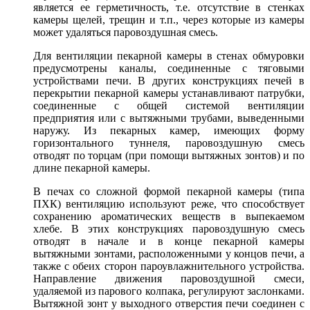
является ее герметич­ность, т.е. отсутствие в стенках
камеры щелей, трещин и т.п., через которые из камеры
может удаляться паровоздушная смесь.
Для вентиляции пекарной камеры в стенах обмуровки
предусмотрены каналы, соединенные с тяговыми
устройствами печи. В других конструкциях печей в
перекрытии пекарной камеры устанавливают патрубки,
соединенные с общей системой вентиляции
предприятия или с вытяжными трубами, выведенными
наружу. Из пекарных камер, имеющих форму
горизонтального туннеля, паровоздушную смесь
отводят по торцам (при помощи вытяжных зонтов) и по
длине пекарной камеры.
В печах со сложной формой пекарной камеры (типа
ПХК) вентиляцию используют реже, что способствует
сохранению ароматических веществ в выпекаемом
хлебе. В этих конструкциях паровоздушную смесь
отводят в начале и в конце пекарной камеры
вытяжными зонтами, расположенными у концов печи, а
также с обеих сторон пароувлажнительного устройства.
Направление движения паровоздушной смеси,
удаляемой из парового колпака, регулируют заслонками.
Вытяжной зонт у выходного отверстия печи соединен с