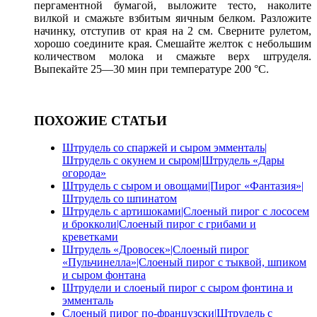
пергаментной бумагой, выложите тесто, наколите
вилкой и смажьте взбитым яичным белком. Разложите
начинку, отступив от края на 2 см. Сверните рулетом,
хорошо соедините края. Смешайте желток с небольшим
количеством молока и смажьте верх штруделя.
Выпекайте 25—30 мин при температуре 200 °С.
ПОХОЖИЕ СТАТЬИ
Штрудель со спаржей и сыром эмменталь|
Штрудель с окунем и сыром|Штрудель «Дары
огорода»
Штрудель с сыром и овощами|Пирог «Фантазия»|
Штрудель со шпинатом
Штрудель с артишоками|Слоеный пирог с лососем
и брокколи|Слоеный пирог с грибами и
креветками
Штрудель «Дровосек»|Слоеный пирог
«Пульчинелла»|Слоеный пирог с тыквой, шпиком
и сыром фонтана
Штрудели и слоеный пирог с сыром фонтина и
эмменталь
Слоеный пирог по-французски|Штрудель с