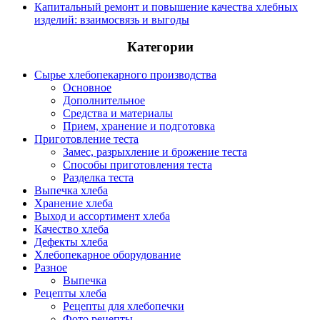
Капитальный ремонт и повышение качества хлебных
изделий: взаимосвязь и выгоды
Категории
Сырье хлебопекарного производства
Основное
Дополнительное
Средства и материалы
Прием, хранение и подготовка
Приготовление теста
Замес, разрыхление и брожение теста
Способы приготовления теста
Разделка теста
Выпечка хлеба
Хранение хлеба
Выход и ассортимент хлеба
Качество хлеба
Дефекты хлеба
Хлебопекарное оборудование
Разное
Выпечка
Рецепты хлеба
Рецепты для хлебопечки
Фото рецепты