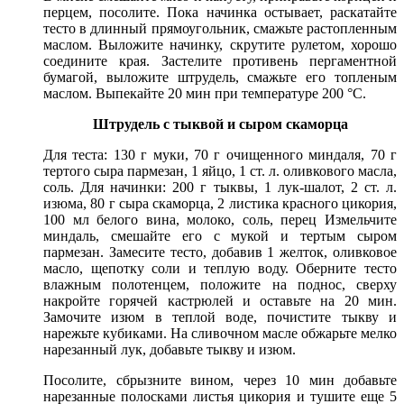
перцем, посолите. Пока начинка остывает, раскатайте
тесто в длинный прямоугольник, смажьте растопленным
маслом. Выложите начинку, скрутите рулетом, хорошо
соедините края. Застелите противень пергаментной
бумагой, выложите штрудель, смажьте его топленым
маслом. Выпекайте 20 мин при температуре 200 °С.
Штрудель с тыквой и сыром скаморца
Для теста: 130 г муки, 70 г очищенного миндаля, 70 г
тертого сыра пармезан, 1 яйцо, 1 ст. л. оливкового масла,
соль. Для начинки: 200 г тыквы, 1 лук-шалот, 2 ст. л.
изюма, 80 г сыра скаморца, 2 листика красного цикория,
100 мл белого вина, молоко, соль, перец Измельчите
миндаль, смешайте его с мукой и тертым сыром
пармезан. Замесите тесто, добавив 1 желток, оливковое
масло, щепотку соли и теплую воду. Оберните тесто
влажным полотенцем, положите на поднос, сверху
накройте горячей кастрюлей и оставьте на 20 мин.
Замочите изюм в теплой воде, почистите тыкву и
нарежьте кубиками. На сливочном масле обжарьте мелко
нарезанный лук, добавьте тыкву и изюм.
Посолите, сбрызните вином, через 10 мин добавьте
нарезанные полосками листья цикория и тушите еще 5