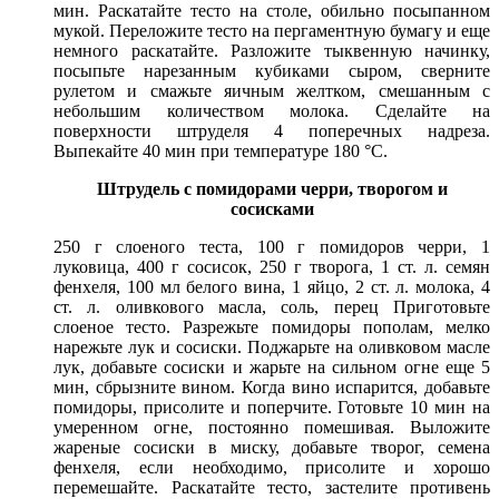
мин. Раскатайте тесто на столе, обильно посыпанном
мукой. Переложите тесто на пергаментную бумагу и еще
немного раскатайте. Разложите тыквенную начинку,
посыпьте нарезанным кубиками сыром, сверните
рулетом и смажьте яичным желтком, смешанным с
небольшим количеством молока. Сделайте на
поверхности штруделя 4 поперечных надреза.
Выпекайте 40 мин при температуре 180 °С.
Штрудель с помидорами черри, творогом и
сосисками
250 г слоеного теста, 100 г помидоров черри, 1
луковица, 400 г сосисок, 250 г творога, 1 ст. л. семян
фенхеля, 100 мл белого вина, 1 яйцо, 2 ст. л. молока, 4
ст. л. оливкового масла, соль, перец Приготовьте
слоеное тесто. Разрежьте помидоры пополам, мелко
нарежьте лук и сосиски. Поджарьте на оливковом масле
лук, добавьте сосиски и жарьте на сильном огне еще 5
мин, сбрызните вином. Когда вино испарится, добавьте
помидоры, присолите и поперчите. Готовьте 10 мин на
умеренном огне, постоянно помешивая. Выложите
жареные сосиски в миску, добавьте творог, семена
фенхеля, если необходимо, присолите и хорошо
перемешайте. Раскатайте тесто, застелите противень