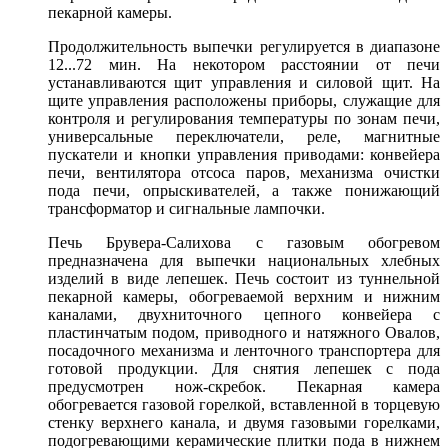
пекарной камеры.
Продолжительность выпечки регулируется в диапазоне
12...72 мин. На некотором расстоянии от печи
устанавливаются щит управления и силовой щит. На
щите управления расположены приборы, служащие для
контроля и регулирования температуры по зонам печи,
универсальные переключатели, реле, магнитные
пускатели и кнопки управления приводами: конвейера
печи, вентилятора отсоса паров, механизма очистки
пода печи, опрыскивателей, а также понижающий
трансформатор и сигнальные лампочки.
Печь Брувера-Салихова с газовым обогревом
предназначена для выпечки национальных хлебных
изделий в виде лепешек. Печь состоит из туннельной
пекарной камеры, обогреваемой верхним и нижним
каналами, двухниточного цепного конвейера с
пластинчатым подом, приводного и натяжного Овалов,
посадочного механизма и ленточного транспортера для
готовой продукции. Для снятия лепешек с пода
предусмотрен нож-скребок. Пекарная камера
обогревается газовой горелкой, вставленной в торцевую
стенку верхнего канала, и двумя газовыми горелками,
подогревающими керамические плитки пода в нижнем