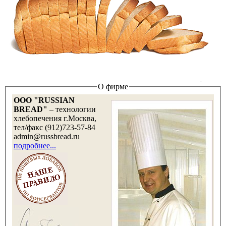
О фирме
OOO "RUSSIAN
BREAD"
– технологии
хлебопечения г.Москва,
тел/факс (912)723-57-84
admin@russbread.ru
подробнее...