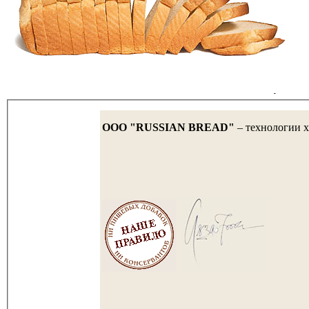
OOO "RUSSIAN BREAD"
– технологии х