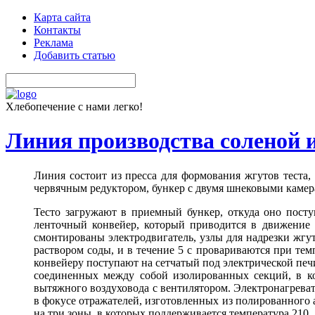
Карта сайта
Контакты
Реклама
Добавить статью
Хлебопечение с нами легко!
Линия производства соленой 
Линия состоит из пресса для формования жгутов теста,
червячным редуктором, бункер с двумя шнековыми камер
Тесто загружают в приемный бункер, откуда оно пост
ленточный конвейер, который приводится в движение о
смонтированы электродвигатель, узлы для надрезки жгу
раствором соды, и в течение 5 с провариваются при тем
конвейеру поступают на сетчатый под электрической печ
соединенных между собой изолированных секций, в кот
вытяжного воздуховода с вентилятором. Электронагрева
в фокусе отражателей, изготовленных из полированного 
на три зоны, в которых поддерживается температура 210.