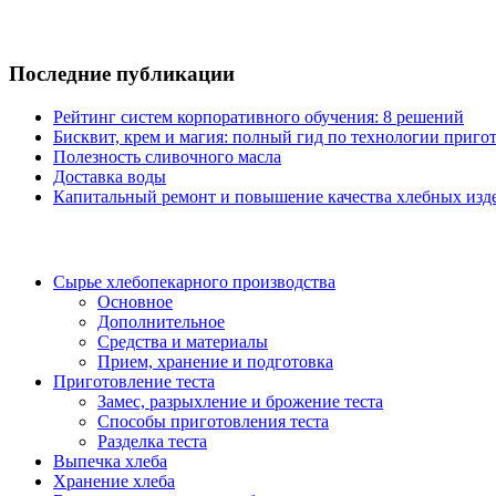
Последние публикации
Рейтинг систем корпоративного обучения: 8 решений
Бисквит, крем и магия: полный гид по технологии пригот
Полезность сливочного масла
Доставка воды
Капитальный ремонт и повышение качества хлебных изде
Сырье хлебопекарного производства
Основное
Дополнительное
Средства и материалы
Прием, хранение и подготовка
Приготовление теста
Замес, разрыхление и брожение теста
Способы приготовления теста
Разделка теста
Выпечка хлеба
Хранение хлеба