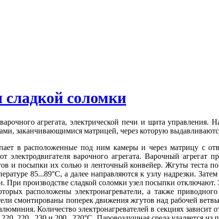
и сладкой соломки
 варочного агрегата, электрической печи и щита управления. 
ами, заканчивающимися матрицей, через которую выдавливаютс
упает в расположенные под ним камеры и через матрицу с от
т электродвигателя варочного агрегата. Варочный агрегат пр
тов и посыпки их солью и ленточный конвейер. Жгуты теста по
пературе 85...89°С, а далее направляются к узлу надрезки. За
и. При производстве сладкой соломки узел посыпки отключают. 
орых расположены электронагреватели, а также приводного и
тели смонтированы поперек движения жгутов над рабочей ветвь
алюминия. Количество электронагревателей в секциях зависит о
..220, 220...230 и 200...220°С. Паровоздушная среда удаляется