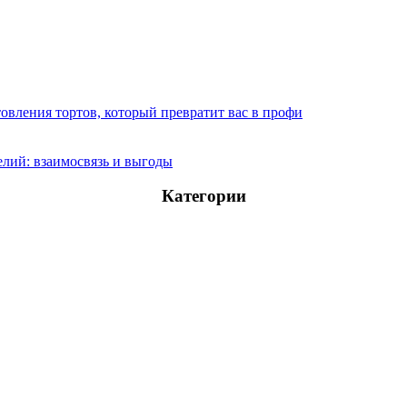
овления тортов, который превратит вас в профи
лий: взаимосвязь и выгоды
Категории