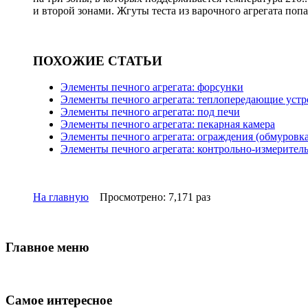
и второй зонами. Жгуты теста из варочного агрегата поп
ПОХОЖИЕ СТАТЬИ
Элементы печного агрегата: форсунки
Элементы печного агрегата: теплопередающие устр
Элементы печного агрегата: под печи
Элементы печного агрегата: пекарная камера
Элементы печного агрегата: ограждения (обмуровка
Элементы печного агрегата: контрольно-измерите
На главную
Просмотрено: 7,171 раз
Главное меню
Самое интересное