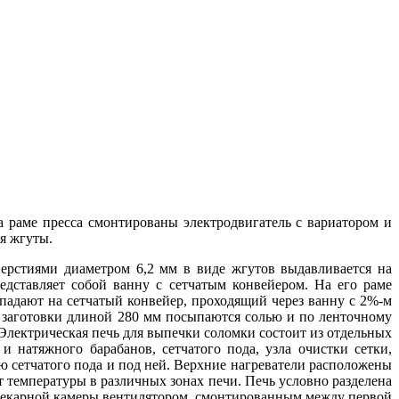
На раме пресса смонтированы электродвигатель с вариатором и
я жгуты.
верстиями диаметром 6,2 мм в виде жгутов выдавливается на
едставляет собой ванну с сетчатым конвейером. На его раме
падают на сетчатый конвейер, проходящий через ванну с 2%-м
тем заготовки длиной 280 мм посыпаются солью и по ленточному
Электрическая печь для выпечки соломки состоит из отдельных
 натяжного барабанов, сетчатого пода, узла очистки сетки,
ю сетчатого пода и под ней. Верхние нагреватели расположены
т температуры в различных зонах печи. Печь условно разделена
 из пекарной камеры вентилятором, смонтированным между первой