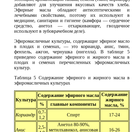
добавляют для улучшения вкусовых качеств хлеба.
Эфирные масла обладают антисептическими и
лечебными свойствами, поэтому их используют в
медицине, санитарии и гигиене (камфора — сердечное
средство, анетол — отхаркивающее, гвоздичное
используют в зубоврачебном деле).
Эфиромасличные культуры, содержащие эфирное масло
в плодах и семенах, — это кориандр, анис, тмин,
фенхель, ажгон, чернушка (нигелла). В таблице 5
приведено содержание эфирного и жирного масла в
плодах и семенах перечисленных эфиромасличных
культур.
Таблица 5 Содержание эфирного и жирного масла в
эфиромасличных культурах
Содержание
Содержание эфирного масла
Культура
жирного
%
главные компоненты
масла, %
0,7-
Кориандр
Спирт
17-24
1,2
Анетол 80-90%,
2,5-
Анис
метилхавикол, анисовая
16-26