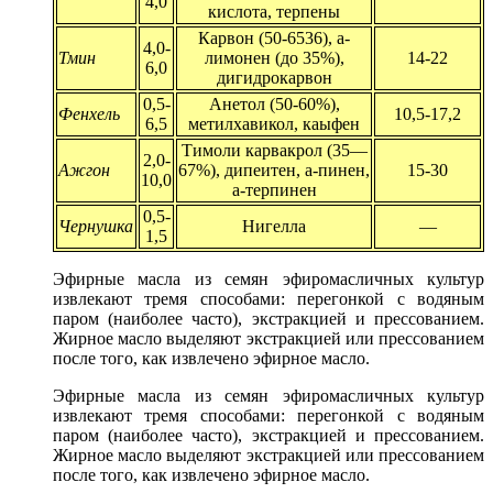
4,0
кислота, терпены
Карвон (50-6536), а-
4,0-
Тмин
лимонен (до 35%),
14-22
6,0
дигидрокарвон
0,5-
Анетол (50-60%),
Фенхель
10,5-17,2
6,5
метилхавикол, каыфен
Тимоли карвакрол (35—
2,0-
Ажгон
67%), дипеитен, а-пинен,
15-30
10,0
а-терпинен
0,5-
Чернушка
Нигелла
—
1,5
Эфирные масла из семян эфиромасличных культур
извлекают тремя способами: перегонкой с водяным
паром (наиболее часто), экстракцией и прессованием.
Жирное масло выделяют экстракцией или прессованием
после того, как извлечено эфирное масло.
Эфирные масла из семян эфиромасличных культур
извлекают тремя способами: перегонкой с водяным
паром (наиболее часто), экстракцией и прессованием.
Жирное масло выделяют экстракцией или прессованием
после того, как извлечено эфирное масло.