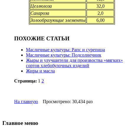
Целлюлоза
32,0
Сахароза
2,0
Золообразующие элементы
6,00
ПОХОЖИЕ СТАТЬИ
Масличные культуры: Рапс и сурепица
Масличные культуры: Подсолнечник
Жыры и улучшители для произвоства «мягких»
сортов хлебобулочных изделий
Жиры и масла
Страница:
1
2
На главную
Просмотрено: 30,434 раз
Главное меню