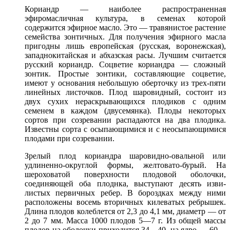
Кориандр — наиболее распространенная
эфиромасличная культура, в семенах которой
содержится эфирное масло. Это — травянистое растение
семейства зонтичных. Для получения эфирного масла
при­годны лишь европейская (русская, воронежская),
западнокитайская и абхазская расы. Лучшим считается
русский кориандр. Соцветие кориандра — сложный
зонтик. Простые зонтики, составляющие соцветие,
имеют у основания небольшую оберточку из трех-пяти
линейных листочков. Плод шаровидный, состоит из
двух сухих нераскрывающихся плодиков с одним
семенем в каждом (двусемянка). Плоды некоторых
сортов при созревании распадаются на два плодика.
Известны сорта с осыпающимися и с неосыпающимися
плодами при созревании.
Зрелый плод кориандра шаровидно-овальной или
удлиненно-округлой формы, желтовато-бурый. На
шероховатой поверхности плодовой оболочки,
соединяющей оба плоднка, выступают десять изви­
листых первичных ребер. В бороздках между ними
расположены восемь вторичных килеватых ребрышек.
Длина плодов колеблется от 2,3 до 4,1 мм, диаметр — от
2 до 7 мм. Масса 1000 плодов 5—7 г. Из общей массы
плодов на оболочки приходится 34—40, на ядро — 60—