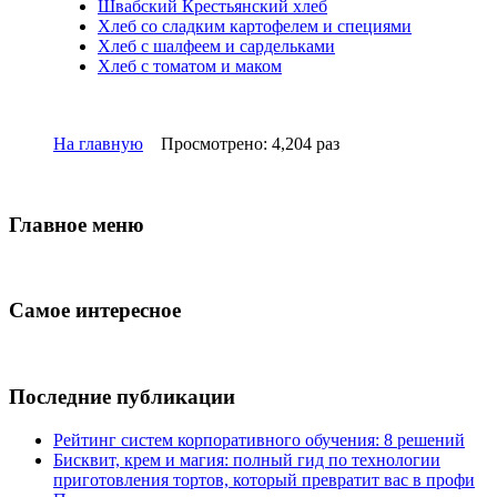
Швабский Крестьянский хлеб
Хлеб со сладким картофелем и специями
Хлеб с шалфеем и сардельками
Хлеб с томатом и маком
На главную
Просмотрено: 4,204 раз
Главное меню
Самое интересное
Последние публикации
Рейтинг систем корпоративного обучения: 8 решений
Бисквит, крем и магия: полный гид по технологии
приготовления тортов, который превратит вас в профи