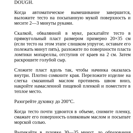
DOUGH.
Когда автоматическое вымешивание завершится,
выложите тесто на посыпанную мукой поверхность и
месите 2—3 минуты руками.
Скалкой, обвалянной в муке, раскатайте тесто в
прямоугольный пласт размером примерно 20×35 см
(если тесто на этом этапе слишком упругое, оставьте его
полежать минут пять), разложите по поверхности пласта
ломтики мопареллы, отступив от краев на 2 см. Затем
раскрошите голубой сыр.
Сложите пласт вдоль так, чтобы начинка оказалась
внутри. Плотно сомкните края. Переложите изделие на
слегка смазанный маслом противень швом вниз,
накройте намасленной пищевой пленкой и поместите в
теплое место.
Разогрейте духовку до 200°С.
Когда тесто почти удвоится в объеме, снимите пленку,
смажьте его поверхность оливковым маслом и посыпьте
морской солью.
Выпекайте в духовке 30—35 минут, до образования