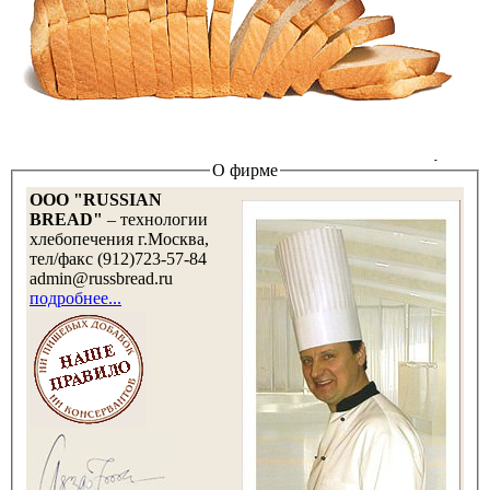
О фирме
OOO "RUSSIAN
BREAD"
– технологии
хлебопечения г.Москва,
тел/факс (912)723-57-84
admin@russbread.ru
подробнее...