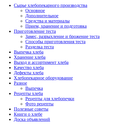
Сырье хлебопекарного производства
Основное
Дополнительное
Средства и материалы
Прием, хранение и подготовка
Приготовление теста
Замес, разрыхление и брожение теста
Способы приготовления теста
Разделка теста
Выпечка хлеба
Хранение хлеба
Выход и ассортимент хлеба
Качество хлеба
Дефекты хлеба
Хлебопекарное оборудование
Разное
Выпечка
Рецепты хлеба
Рецепты для хлебопечки
Фото рецепты
Полезные советы
Книги о хлебе
Доска объявлений