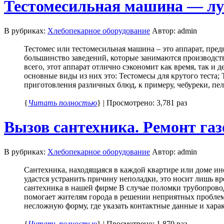
Тестомесильная машина — лу
В рубриках:
Хлебопекарное оборудование
Автор: admin
Тестомес или тестомесильная машина – это аппарат, пред
большинство заведений, которые занимаются производст
всего, этот аппарат отлично сэкономит как время, так и 
основные виды из них это: Тестомесы для крутого теста
приготовления различных блюд, к примеру, чебуреки, пел
{
Читать полностью
} | Просмотрено: 3,781 раз
Вызов сантехника. Ремонт га
В рубриках:
Хлебопекарное оборудование
Автор: admin
Сантехника, находящаяся в каждой квартире или доме ин
удастся устранить причину неполадки, это носит лишь в
сантехника в нашей фирме В случае поломки трубопрово
помогает жителям города в решении неприятных проблем,
несложную форму, где указать контактные данные и характ
{
Читать полностью
} | Просмотрено: 1,870 раз