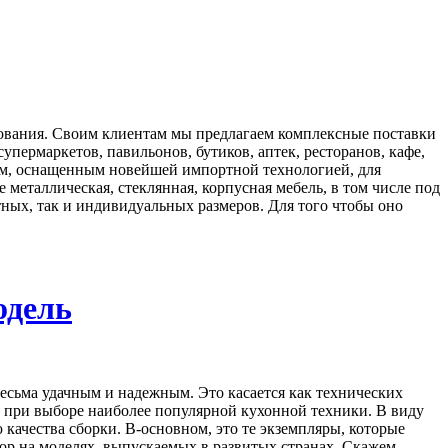
дования. Своим клиентам мы предлагаем комплексные поставки
пермаркетов, павильонов, бутиков, аптек, ресторанов, кафе,
ом, оснащенным новейшей импортной технологией, для
 металлическая, стеклянная, корпусная мебель, в том числе под
ных, так и индивидуальных размеров. Для того чтобы оно
одель
весьма удачным и надежным. Это касается как технических
е при выборе наиболее популярной кухонной техники. В виду
 качества сборки. В-основном, это те экземпляры, которые
бор на моделях, выпускаемых в развитых странах. Скажем,