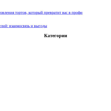
овления тортов, который превратит вас в профи
лий: взаимосвязь и выгоды
Категории