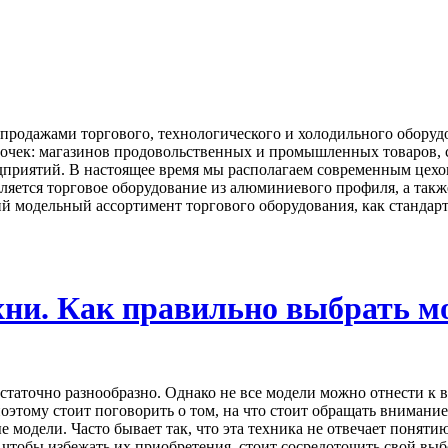
я продажами торгового, технологического и холодильного обору
очек: магазинов продовольственных и промышленных товаров, су
дприятий. В настоящее время мы располагаем современным цех
ляется торговое оборудование из алюминиевого профиля, а также
й модельный ассортимент торгового оборудования, как стандарт
хни. Как правильно выбрать м
статочно разнообразно. Однако не все модели можно отнести к 
поэтому стоит поговорить о том, на что стоит обращать внимани
модели. Часто бывает так, что эта техника не отвечает понятию
, чтобы избежать их приобретения, стоит сосредоточить свой вы