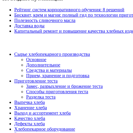
Рейтинг систем корпоративного обучения: 8 решений
Бисквит, крем и магия: полный гид по технологии пригот
Полезность сливочного масла
Доставка воды
Капитальный ремонт и повышение качества хлебных изде
Сырье хлебопекарного производства
Основное
Дополнительное
Средства и материалы
Прием, хранение и подготовка
Приготовление теста
Замес, разрыхление и брожение теста
Способы приготовления теста
Разделка теста
Выпечка хлеба
Хранение хлеба
Выход и ассортимент хлеба
Качество хлеба
Дефекты хлеба
Хлебопекарное оборудование