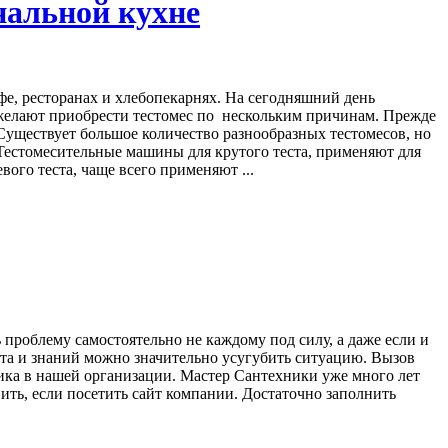
альной кухне
афе, ресторанах и хлебопекарнях. На сегодняшний день
 желают приобрести тестомес по нескольким причинам. Прежде
. Существует большое количество разнообразных тестомесов, но
 Тестомесительные машины для крутого теста, применяют для
ого теста, чаще всего применяют ...
проблему самостоятельно не каждому под силу, а даже если и
нта и знаний можно значительно усугубить ситуацию. Вызов
ика в нашей организации. Мастер Сантехники уже много лет
ть, если посетить сайт компании. Достаточно заполнить