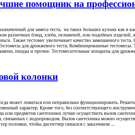
чшие помощник на профессион
назначенный для замеса теста, на таких больших кухнях как в к
вом различных блюд, хлеба, пельменей, или подобных изделий,
деньги. Также тестомес увеличивает качество замешанного теста
; Тестомесы для дрожжевого теста; Комбинированные тестомесы.
ьмени, пиццы и прочие. Тестомесительные аппараты для дрожжев
зовой колонки
огда может ломаться или неправильно функционировать. Решить 
ременный характер. Кроме того, без соответствующего инструме
да или предметов сантехники лучше осуществить вызов сантехн
 связанных с водопроводом. Вызов сантехника можно осуществи
ер поломки, чтобы диспетчер связался с заказчиком ...