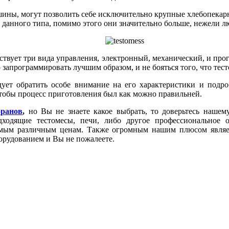
ины, могут позволить себе исключительно крупные хлебопекар
 данного типа, помимо этого они значительно больше, нежели л
ствует три вида управления, электронный, механический, и пр
программировать лучшим образом, и не бояться того, что тесто
дует обратить особе внимание на его характеристики и подро
чтобы процесс приготовления был как можно правильней.
оранов
,
но Вы не знаете какое выбрать, то доверьтесь нашем
дходящие тестомесы, печи, либо другое профессиональное 
амым различным ценам. Также огромным нашим плюсом являет
орудованием и Вы не пожалеете.