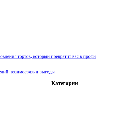
овления тортов, который превратит вас в профи
лий: взаимосвязь и выгоды
Категории