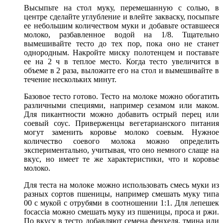
Высыпьте на стол муку, перемешанную с солью, в
центре сделайте углубление и влейте закваску, посыпьте
ее небольшим количеством муки и добавьте оставшееся
молоко, разбавленное водой на 1/8. Тщательно
вымешивайте тесто до тех пор, пока оно не станет
однородным. Накройте миску полотенцем и поставьте
ее на 2 ч в теплое место. Когда тесто увеличится в
объеме в 2 раза, выложите его на стол и вымешивайте в
течение нескольких минут.
Базовое тесто готово. Тесто на молоке можно обогатить
различными специями, например сезамом или маком.
Для пикантности можно добавить острый перец или
соевый соус. Приверженцы вегетарианского питания
могут заменить коровье молоко соевым. Нужное
количество соевого молока можно определить
экспериментально, учитывая, что оно немного слаще на
вкус, но имеет те же характеристики, что и коровье
молоко.
Для теста на молоке можно использовать смесь муки из
разных сортов пшеницы, например смешать муку типа
00 с мукой с отрубями в соотношении 1:1. Для лепешек
focaccia можно смешать муку из пшеницы, проса и ржи.
По вкусу в тесто добавляют семена фенхеля, тмина или