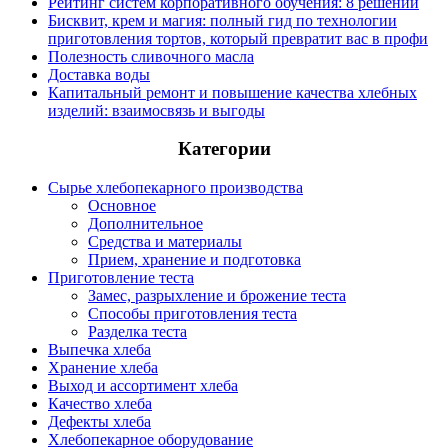
Рейтинг систем корпоративного обучения: 8 решений
Бисквит, крем и магия: полный гид по технологии
приготовления тортов, который превратит вас в профи
Полезность сливочного масла
Доставка воды
Капитальный ремонт и повышение качества хлебных
изделий: взаимосвязь и выгоды
Категории
Сырье хлебопекарного производства
Основное
Дополнительное
Средства и материалы
Прием, хранение и подготовка
Приготовление теста
Замес, разрыхление и брожение теста
Способы приготовления теста
Разделка теста
Выпечка хлеба
Хранение хлеба
Выход и ассортимент хлеба
Качество хлеба
Дефекты хлеба
Хлебопекарное оборудование