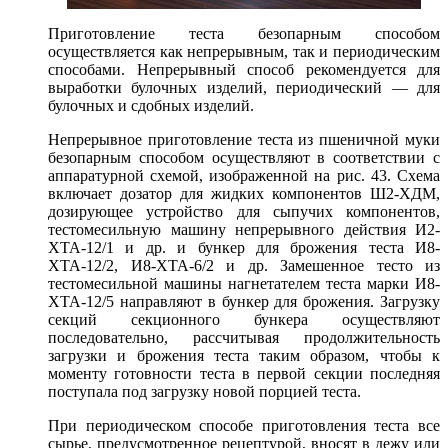
Приготовление теста безопарным способом
осуществляется как непрерывным, так и периодическим
способами. Непрерывный способ рекомендуется для
выработки булочных изделий, периодический — для
булочных и сдобных изделий.
Непрерывное приготовление теста из пшеничной муки
безопарным способом осуществляют в соответствии с
аппаратурной схемой, изображенной на рис. 43. Схема
включает дозатор для жидких компонентов Ш2-ХДМ,
дозирующее устройство для сыпучих компонентов,
тестомесильную машину непрерывного действия И2-
ХТА-12/1 и др. и бункер для брожения теста И8-
ХТА-12/2, И8-ХТА-6/2 и др. Замешенное тесто из
тестомесильной машины нагнетателем теста марки И8-
ХТА-12/5 направляют в бункер для брожения. Загрузку
секций секционного бункера осуществляют
последовательно, рассчитывая продолжительность
загрузки и брожения теста таким образом, чтобы к
моменту готовности теста в первой секции последняя
поступала под загрузку новой порцией теста.
При периодическом способе приготовления теста все
сырье, предусмотренное рецептурой, вносят в дежу или