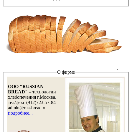
О фирме
OOO "RUSSIAN
BREAD"
– технологии
хлебопечения г.Москва,
тел/факс (912)723-57-84
admin@russbread.ru
подробнее...