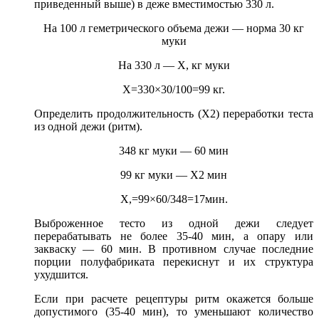
приведенный выше) в деже вместимостью 330 л.
На 100 л геметрического объема дежи — норма 30 кг
муки
На 330 л — X, кг муки
Х=330×30/100=99 кг.
Определить продолжительность (Х2) переработки теста
из одной дежи (ритм).
348 кг муки — 60 мин
99 кг муки — Х2 мин
Х,=99×60/348=17мин.
Выброженное тесто из одной дежи следует
перерабатывать не более 35-40 мин, а опару или
закваску — 60 мин. В противном случае последние
порции полуфабриката перекиснут и их структура
ухудшится.
Если при расчете рецептуры ритм окажется больше
допустимого (35-40 мин), то уменьшают количество