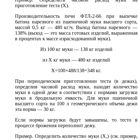
приготовление теста (X).
Производительность печи ФТЛ-2-66 при выпечке
батона нарезного из пшеничной муки высшего сорта,
массой 0,5 кг — 480 кг/ч. Выход батона нарезного —
138% (выход — это масса готовых изделий, выраженная
в процентах к массе израсходованной муки).
Из 100 кг муки — 138 кг изделий
из X кг муки — 480 кг изделий
Х=100×488/138=348 кг.
При периодическом приготовлении теста (в дежах),
определив часовой расход муки, находят количество
муки в одной деже в соответствии с нормами загрузки
муки в бродильную емкость. Для муки пшеничной
высшего сорта на 100 л геометрического объема дежи
эта норма — 30 кг.
Если нормы загрузки будут завышены, то тесто в
процессе брожения переполнит дежу.
Пример. Определить количество муки (X,) (см. пример,