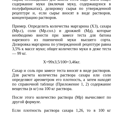
содержание муки (включая муку, содержащуюся в
полуфабрикатах), дозировку сырья по утвержденной
рецептуре и, если сырье вносят в виде растворов,
концентрацию растворов.
Пример. Определить количества маргарина (Х3), сахара
(Мр.с), соли (Мр.сол.) и дрожжей (Мд), которые
необходимо внести при замесе теста для батона
нарезного из пшеничной муки высшего сорта.
Дозировка маргарина по утвержденной рецептуре равна
3,5% к массе муки; общее количество муки в деже теста
— 99 кг.
Х=99хЗ,5/100=3,46кг.
Сахар и соль при замесе теста вносят в виде растворов.
Для расчета количества раствора сахара или соли
определяют ареометром его плотность, а затем находят
по справочной таблице (Приложение 1, 2) содержание
вещества (в кг) на 100 кг раствора.
После этого количество раствора (Мр) вычисляют по
другой формуле.
Если плотность раствора сахара 1,26, то в 100 кг