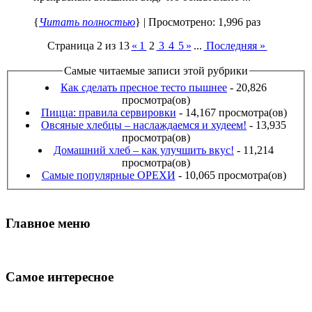
{
Читать полностью
} | Просмотрено: 1,996 раз
Страница 2 из 13
«
1
2
3
4
5
»
...
Последняя »
Самые читаемые записи этой рубрики
Как сделать пресное тесто пышнее
- 20,826
просмотра(ов)
Пицца: правила сервировки
- 14,167 просмотра(ов)
Овсяные хлебцы – наслаждаемся и худеем!
- 13,935
просмотра(ов)
Домашний хлеб – как улучшить вкус!
- 11,214
просмотра(ов)
Самые популярные ОРЕХИ
- 10,065 просмотра(ов)
Главное меню
Самое интересное