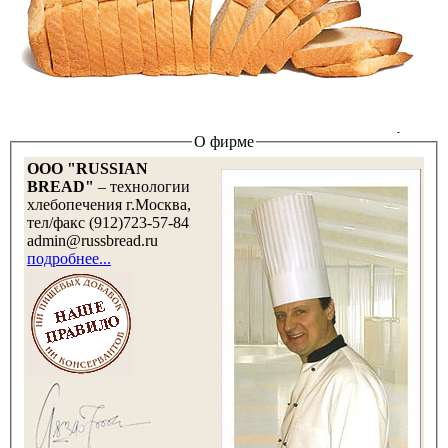
О фирме
OOO "RUSSIAN
BREAD"
– технологии
хлебопечения г.Москва,
тел/факс (912)723-57-84
admin@russbread.ru
подробнее...