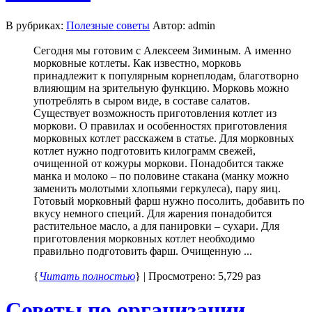
В рубриках:
Полезные советы
Автор: admin
Сегодня мы готовим с Алексеем Зиминым. А именно
морковные котлеты. Как известно, морковь
принадлежит к популярным корнеплодам, благотворно
влияющим на зрительную функцию. Морковь можно
употреблять в сыром виде, в составе салатов.
Существует возможность приготовления котлет из
моркови. О правилах и особенностях приготовления
морковных котлет расскажем в статье. Для морковных
котлет нужно подготовить килограмм свежей,
очищенной от кожуры моркови. Понадобится также
манка и молоко – по половине стакана (манку можно
заменить молотыми хлопьями геркулеса), пару яиц.
Готовый морковный фарш нужно посолить, добавить по
вкусу немного специй. Для жарения понадобится
растительное масло, а для панировки – сухари. Для
приготовления морковных котлет необходимо
правильно подготовить фарш. Очищенную ...
{
Читать полностью
} | Просмотрено: 5,729 раз
Советы по организации