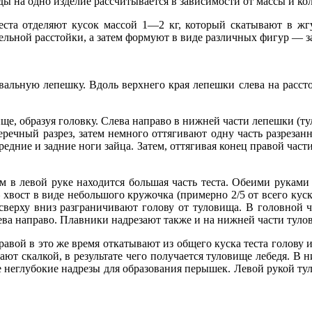
 на одно изделие рассчитывается в зависимости от массы и кол
еста отделяют кусок массой 1—2 кг, который скатывают в жг
льной расстойки, а затем формуют в виде различных фигур — зай
овальную лепешку. Вдоль верхнего края лепешки слева на расс
ще, образуя головку. Слева направо в нижней части лепешки (т
речный разрез, затем немного оттягивают одну часть разрезанн
едние и задние ноги зайца. Затем, оттягивая конец правой част
ем в левой руке находится большая часть теста. Обеими рукам
 хвост в виде небольшого кружочка (примерно 2/5 от всего куск
верху вниз разграничивают голову от туловища. В головной ч
ева направо. Плавники надрезают также и на нижней части тулов
правой в это же время откатывают из общего куска теста голову
ают скалкой, в результате чего получается туловище лебедя. В 
неглубокие надрезы для образования перышек. Левой рукой тул