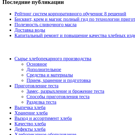
Последние публикации
Рейтинг систем корпоративного обучения: 8 решений
Бисквит, крем и магия: полный гид по технологии пригот
Полезность сливочного масла
Доставка воды
Капитальный ремонт и повышение качества хлебных изде
Сырье хлебопекарного производства
Основное
Дополнительное
Средства и материалы
Прием, хранение и подготовка
Приготовление теста
Замес, разрыхление и брожение теста
Способы приготовления теста
Разделка теста
Выпечка хлеба
Хранение хлеба
Выход и ассортимент хлеба
Качество хлеба
Дефекты хлеба
Хлебопекарное оборудование