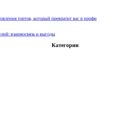
овления тортов, который превратит вас в профи
лий: взаимосвязь и выгоды
Категории