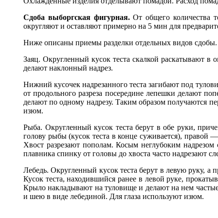
Охлажденные изделия отделывают помадой. Расход помады
Сдоба выборгская фигурная.
От общего количества т
округляют и оставляют примерно на 5 мин для предварите
Ниже описаны приемы разделки отдельных видов сдобы.
Заяц. Округленный кусок теста скалкой раскатывают в 
делают наклонный надрез.
Нижний кусочек надрезанного теста загибают под тулови
от продольного разреза посередине лепешки делают попе
делают по одному надрезу. Таким образом получаются пер
изюм.
Рыба. Округленный кусок теста берут в обе руки, прич
голову рыбы (кусок теста в конце суживается), правой —
Хвост разрезают пополам. Косым неглубоким надрезом с
плавника спинку от головы до хвоста часто надрезают сл
Лебедь. Округленный кусок теста берут в левую руку, а 
Кусок теста, находившийся ранее в левой руке, прокатыв
Крыло накладывают на туловище и делают на нем частые 
и шею в виде лебединой. Для глаза используют изюм.