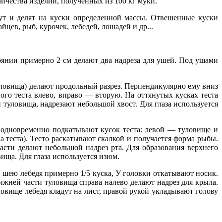
ичества изделий, полученных из 100 кг муки.
ут и делят на куски определенной массы. Отвешенные куски
цев, рыб, курочек, лебедей, лошадей и др...
тоянии примерно 2 см делают два надреза для ушей. Под ушами
уловища) делают продольный разрез. Перпендикулярно ему вниз
ого теста влево, вправо — вторую. На оттянутых кусках теста
и туловища, надрезают небольшой хвост. Для глаза используется
и одновременно подкатывают кусок теста: левой — туловище и
а теста). Тесто раскатывают скалкой и получается форма рыбы.
асти делают небольшой надрез рта. Для образования верхнего
ища. Для глаза используется изюм.
 и шею лебедя примерно 1/5 куска, У головки откатывают носик.
нижней части туловища справа налево делают надрез для крыла.
овище лебедя кладут на лист, правой рукой укладывают голову