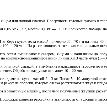
 яйцом или яичной смазкой. Поверхность готовых булочек в те
 0,05 кг -5,7 г, массой 0,1 кг — 11,0 г. Количество помады 
1 кг берут кусок теста массой примерно 65—70 г и начинку 45—
и 100—120 мин. На расстоявшихся заготовках специальным штам
ито, затем смешивают с сахаром, яйцами и ванилином до полу
м на комплексно-механизированной линии ХЛВ часть муки (1—3%)
 или яичной смазкой, в углубление накладывают творожную нач
течение. Обработка ватрушки штампом 10—20 мин.
сто делят на куски массой 2—3 кг. После 5—10-минутной отле
ем режут на полоски, которые слегка растягивают в жгут и прид
ают в закаточную машину, после чего полученные жгутики раска
 Продолжительность расстойки в зависимости от условий и мас