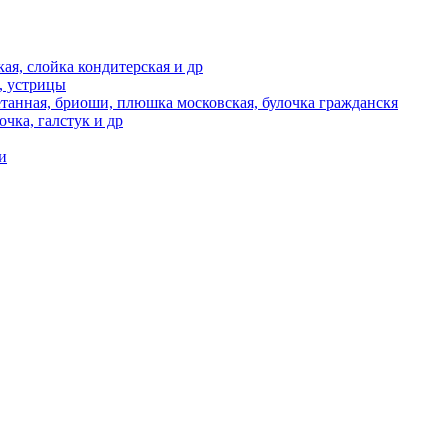
кая, слойка кондитерская и др
, устрицы
етанная, бриоши, плюшка московская, булочка гражданскя
очка, галстук и др
и