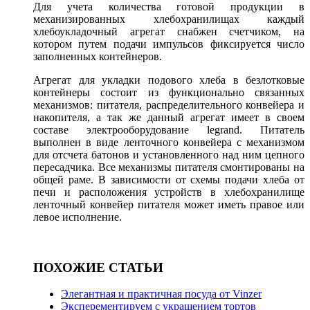
Для учета количества готовой продукции в
механизированных хлебохранилищах каждый
хлебоукладочный агрегат снабжен счетчиком, на
котором путем подачи импульсов фиксируется число
заполненных контейнеров.
Агрегат для укладки подового хлеба в безлотковые
контейнеры состоит из функционально связанных
механизмов: питателя, распределительного конвейера и
накопителя, а так же данный агрегат имеет в своем
составе электрооборудование legrand. Питатель
выполнен в виде ленточного конвейера с механизмом
для отсчета батонов и установленного над ним цепного
пересадчика. Все механизмы питателя смонтированы на
общей раме. В зависимости от схемы подачи хлеба от
печи и расположения устройств в хлебохранилище
ленточный конвейер питателя может иметь правое или
левое исполнение.
ПОХОЖИЕ СТАТЬИ
Элегантная и практичная посуда от Vinzer
Эксперементируем с украшением тортов