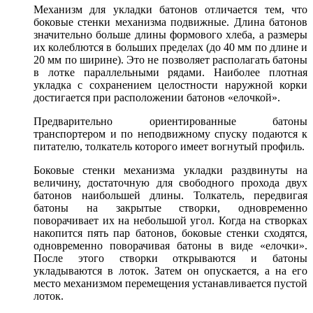
Механизм для укладки батонов отличается тем, что
боковые стенки механизма подвижные. Длина батонов
значительно больше длины формового хлеба, а размеры
их колеблются в больших преде­лах (до 40 мм по длине и
20 мм по ширине). Это не позволяет располагать батоны
в лотке параллельными рядами. Наиболее плотная
укладка с сохранением целостности наружной корки
достигается при расположении батонов «елочкой».
Предварительно ориентированные батоны
транспортером и по неподвижному спуску подаются к
питателю, толкатель которого имеет вогнутый профиль.
Боковые стенки механизма укладки раздвинуты на
величину, достаточную для свободного прохода двух
батонов наибольшей длины. Толкатель, передвигая
батоны на закрытые створки, одновременно
поворачивает их на небольшой угол. Когда на створках
накопится пять пар батонов, боковые стенки сходятся,
одновременно поворачивая батоны в виде «елочки».
После этого створки открываются и батоны
укладываются в лоток. Затем он опускается, а на его
место механизмом перемещения устанавливается пустой
лоток.