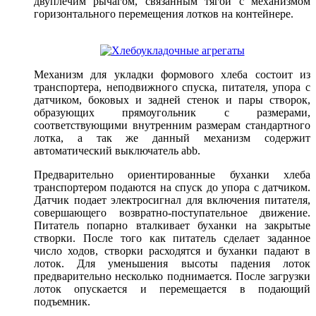
двуплечим рычагом, связанным тягой с механизмом
горизонтального перемещения лотков на контейнере.
Механизм для укладки формового хлеба состоит из
транспортера, неподвижного спуска, питателя, упора с
датчиком, боковых и задней стенок и пары створок,
образующих прямоугольник с размерами,
соответствующими внутренним размерам стандартного
лотка, а так же данный механизм содержит
автоматический выключатель abb.
Предварительно ориентированные буханки хлеба
транспортером подаются на спуск до упора с датчиком.
Датчик подает электросигнал для включения питателя,
совершающего возвратно-поступательное движение.
Питатель попарно вталкивает буханки на закрытые
створки. После того как питатель сделает заданное
число ходов, створки расходятся и буханки падают в
лоток. Для уменьшения высоты падения лоток
предварительно несколько поднимается. После загрузки
лоток опускается и перемещается в подающий
подъемник.