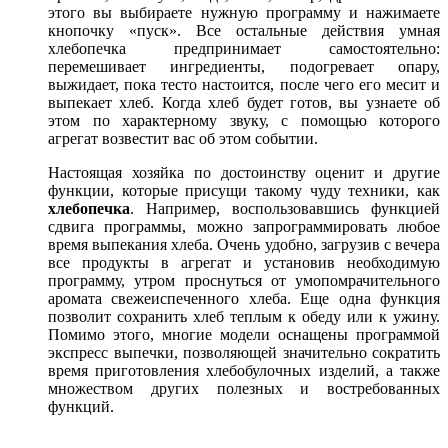
этого вы выбираете нужную программу и нажимаете
кнопочку «пуск». Все остальные действия умная
хлебопечка предпринимает самостоятельно:
перемешивает ингредиенты, подогревает опару,
выжидает, пока тесто настоится, после чего его месит и
выпекает хлеб. Когда хлеб будет готов, вы узнаете об
этом по характерному звуку, с помощью которого
агрегат возвестит вас об этом событии.
Настоящая хозяйка по достоинству оценит и другие
функции, которые присущи такому чуду техники, как
хлебопечка
. Например, воспользовавшись функцией
сдвига программы, можно запрограммировать любое
время выпекания хлеба. Очень удобно, загрузив с вечера
все продукты в агрегат и установив необходимую
программу, утром проснуться от умопомрачительного
аромата свежеиспеченного хлеба. Еще одна функция
позволит сохранить хлеб теплым к обеду или к ужину.
Помимо этого, многие модели оснащены программой
экспресс выпечки, позволяющей значительно сократить
время приготовления хлебобулочных изделий, а также
множеством других полезных и востребованных
функций.