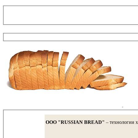
OOO "RUSSIAN BREAD"
– технологии х