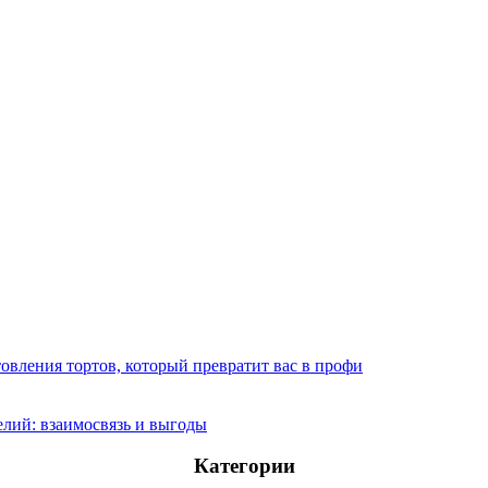
овления тортов, который превратит вас в профи
лий: взаимосвязь и выгоды
Категории