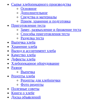
Сырье хлебопекарного производства
Основное
Дополнительное
Средства и материалы
Прием, хранение и подготовка
Приготовление теста
Замес, разрыхление и брожение теста
Способы приготовления теста
Разделка теста
Выпечка хлеба
Хранение хлеба
Выход и ассортимент хлеба
Качество хлеба
Дефекты хлеба
Хлебопекарное оборудование
Разное
Выпечка
Рецепты хлеба
Рецепты для хлебопечки
Фото рецепты
Полезные советы
Книги о хлебе
Доска объявлений