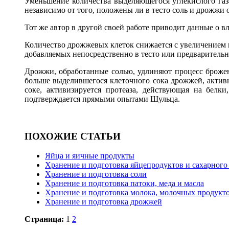
Уменьшение количества выделяющегося углекислого газ
независимо от того, положены ли в тесто соль и дрожжи
Тот же автор в другой своей работе приводит данные о 
Количество дрожжевых клеток снижается с увеличением 
добавляемых непосредственно в тесто или предваритель
Дрожжи, обработанные солью, удлиняют процесс брожения
больше выделившегося клеточного сока дрожжей, активн
соке, активи­зируется протеаза, действующая на белк
подтверждается прямыми опытами Шульца.
ПОХОЖИЕ СТАТЬИ
Яйца и яичные продукты
Хранение и подготовка яйцепродуктов и сахарного
Хранение и подготовка соли
Хранение и подготовка патоки, меда и масла
Хранение и подготовка молока, молочных продукто
Хранение и подготовка дрожжей
Страница:
1
2