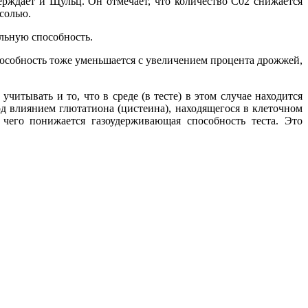
ерждает и Щульц. Он отмечает, что количество С02 снижается
солью.
льную способность.
особность тоже уменьшается с увеличением процента дрожжей,
итывать и то, что в среде (в тесте) в этом случае находится
д влиянием глютатиона (цистеина), находящегося в клеточном
те чего понижается газоудерживающая способность теста. Это