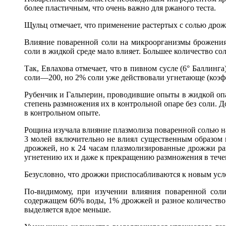
более пластичным, что очень важно для ржаного теста.
Щульц отмечает, что применение растертых с солью дрож
Влияние поваренной соли на микроорганизмы брожения
соли в жидкой среде мало влияет. Большее количество со
Так, Евлахова отмечает, что в пивном сусле (6° Баллинг
соли—200, но 2% соли уже действовали угнетающе (коэф
Рубенчик и Гальперин, проводившие опыты в жидкой опа
степень размножения их в контрольной опаре без соли. Д
в контрольном опыте.
Рощина изучала влияние плазмолиза поваренной солью н
3 молей включительно не влиял существенным образом 
дрожжей, но к 24 часам плазмолизированные дрожжи р
угнетению их и даже к прекращению размножения в течен
Безусловно, что дрожжи приспосабливаются к новым усло
По-видимому, при изучении влияния поваренной соли
содержащем 60% воды, 1% дрожжей и разное количество 
выделяется вдое меньше.