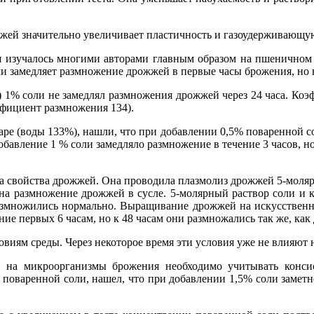
жей значительно увеличивает пластичность и газоудерживающую
 изучалось многими авторами главным образом на пшеничном 
ли замедляет размножение дрожжей в первые часы брожения, но 
а) 1% соли не замедлял размножения дрожжей через 24 часа. Ко
фициент размножения 134).
ре (воды 133%), нашли, что при добавлении 0,5% поваренной с
обавление 1 % соли замедляло размножение в течение 3 часов, 
а свойства дрожжей. Она проводила плазмолиз дрожжей 5-моляр
на размножение дрожжей в сусле. 5-молярный раствор соли и 
азмножились нормально. Выращивание дрожжей на искусственн
ие первых 6 часам, но к 48 часам они размножались так же, как
виям среды. Через некоторое время эти условия уже не влияют 
 на микроорганизмы брожения необходимо учитывать консисте
поваренной соли, нашел, что при добавлении 1,5% соли заметн