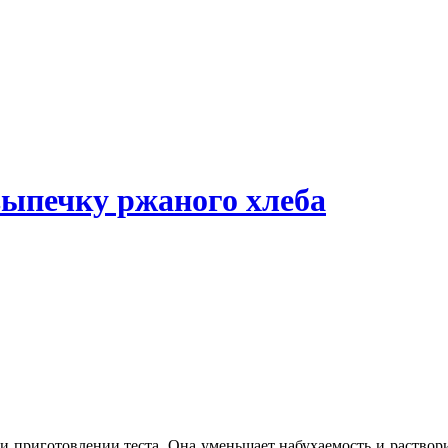
выпечку ржаного хлеба
 приготовлении теста. Она уменьшает набухаемость и растворим