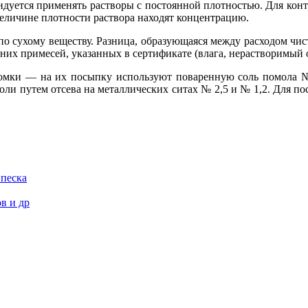
дуется применять растворы с постоянной плотностью. Для конт
еличине плотности раствора находят концентрацию.
по сухому веществу. Разница, образующаяся между расходом чи
них примесей, указанных в сертификате (влага, нерастворимый о
омки — на их посыпку используют поваренную соль помола № 
ли путем отсева на металлических ситах № 2,5 и № 1,2. Для по
 песка
в и др