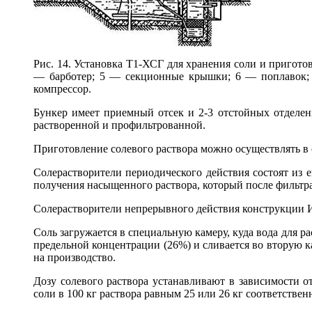
Рис. 14. Установка Т1-ХСГ для хранения соли и пригото
— барботер; 5 — секционные крышки; 6 — поплавок; 
компрессор.
Бункер имеет приемный отсек и 2-3 отстойных отделен
растворенной и профильтрованной.
Приготовление солевого раствора можно осуществлять в 
Солерастворители периодического действия состоят из 
получения насыщенного раствора, который после фильтра
Солерастворители непрерывного действия конструкции И.Г.
Соль загружается в специальную камеру, куда вода для р
предельной концентрации (26%) и сливается во вторую ка
на производство.
Дозу солевого раствора устанавливают в зависимости от
соли в 100 кг раствора равным 25 или 26 кг соответствен