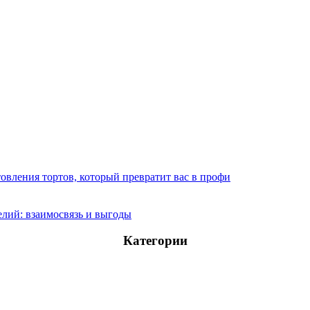
овления тортов, который превратит вас в профи
лий: взаимосвязь и выгоды
Категории