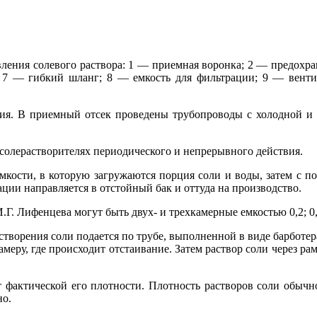
вления солевого раствора: 1 — приемная воронка; 2 — предохра
7 — гибкий шланг; 8 — емкость для фильтрации; 9 — венти
ия. В приемный отсек проведены трубопроводы с холодной и г
солерастворителях периодического и непрерывного действия.
емкости, в которую загружаются порция соли и воды, затем с
ции направляется в отстойный бак и оттуда на производство.
 Лифенцева могут быть двух- и трехкамерные емкостью 0,2; 0,3; 
астворения соли подается по трубе, выполненной в виде барботер
меру, где происходит отстаивание. Затем раствор соли через р
 фактической его плотности. Плотность растворов соли обычно
но.