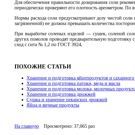
Для обеспечения правильности дозирования соли рекомен
периодически проверяют его плотность ареометром. По в
Нормы расхода соли предусматривают дозу чистой соли 
загрязненной) не должна превышать количества посторон
При выработке соленых изделий — сушек, соленой сол
других помолов проводят предварительную подготовку со
сход с сита № 1,2 по ГОСТ 3924,
ПОХОЖИЕ СТАТЬИ
Хранение и подготовка яйцепродуктов и сахарного
Хранение и подготовка патоки, меда и масла
Хранение и подготовка молока, молочных продукто
Хранение и подготовка дрожжей
Сушка и хранение пекарских дрожжей
Яйца и яичные продукты
На главную
Просмотрено: 37,065 раз