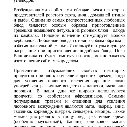
углеводов.
Возбуждающими свойствами обладает мяса некоторых
представителей рогатого скота, дичи, домашней птицы
и рыбы. Одним из самых распространенных любовных
блюд являются особым образом приготовленные
гребешки домашнего петуха, а из рыбных блюд – блюда
из камбалы. Половое влечение стимулирует молоко
верблюдов. Любовные блюда готовят особым образом –
избегая длительной жарки. Используйте пульсирующее
нагревание при приготовлении подобных блюд. Пока
Ваш деликатес будет томиться на огне, можно заказать
изготовление сайта между делом.
Применение возбуждающих свойств некоторых
продуктов пришло к нам еще с древних времен, когда
для усиления полового влечения древние люди
употребляли различные вещества – напитки, мази или
порошки. В наши дни же широко используются
продукты со свойствами афродизиаков. Самыми
популярными травами и специями для усиления
любовного возбуждения являются мята, чабрец, анис,
гвоздика, кориандр, шафран, сельдерей, имбирь. Также
можно употреблять в пищу мед, различные орехи
(особенно мускатный), бананы, оливковое масло,
проросшую пшеницу, и, конечно же, женьшеневый