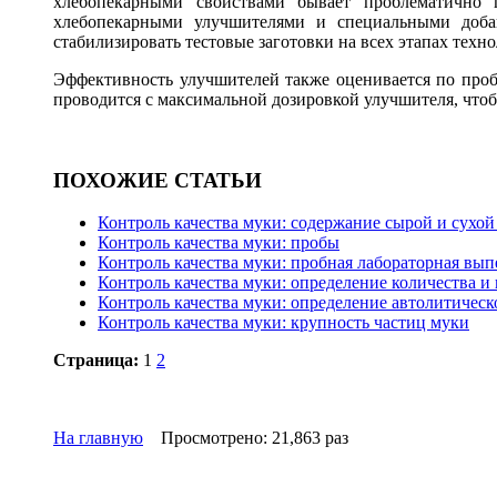
хлебопекарными свойствами бывает проблематично п
хлебопекарными улучшителями и специальными добавк
стабилизировать тестовые заготовки на всех этапах тех
Эффективность улучшителей также оценивается по проб
проводится с максимальной дозировкой улучшителя, что
ПОХОЖИЕ СТАТЬИ
Контроль качества муки: содержание сырой и сухо
Контроль качества муки: пробы
Контроль качества муки: пробная лабораторная вып
Контроль качества муки: определение количества и
Контроль качества муки: определение автолитичес
Контроль качества муки: крупность частиц муки
Страница:
1
2
На главную
Просмотрено: 21,863 раз