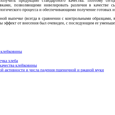
олучить продукцию стандартного качества. Поэтому сегод
ами, позволяющими нивелировать различия в качестве сырь
нологического процесса и обеспечивающими получение готовых из
ной выпечке (всегда в сравнении с контрольными образцами,
бы эффект от внесения был очевиден, с последующим ее уменьше
й клейковины
ечка хлеба
 качества клейковины
кой активности и числа падения пшеничной и ржаной муки