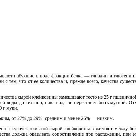
вают набухшие в воде фракции белка — глиадин и глютенин
и с тем, что от ее количества и, прежде всего, качества сущес
ичества сырой клейковины замешивают тесто из 25 г пшеничной 
уей воды до тех пор, пока вода не перестанет быть мутной. 
 г муки.
ким, от 27% до 29% -средним и менее 26% — низким.
ества кусочек отмытой сырой клейковины зажимают между бол
ества должна оказывать сопротивление при растяжении, при эт