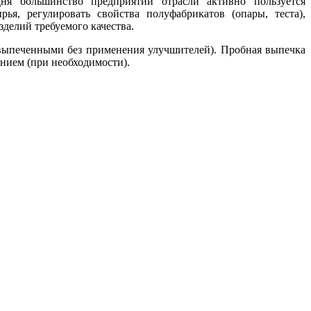
ня большинство предприятий отрасли активно пользуется
я, регулировать свойства полуфабрикатов (опары, теста),
делий требуемого качества.
 выпеченными без применения улучшителей). Пробная выпечка
нием (при необходимости).