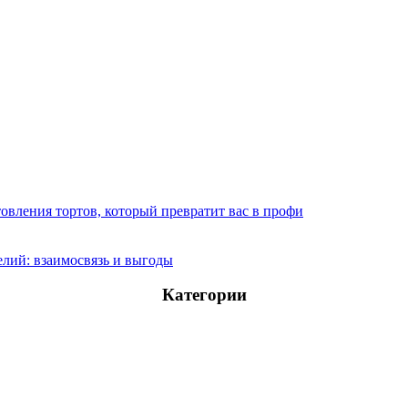
овления тортов, который превратит вас в профи
лий: взаимосвязь и выгоды
Категории