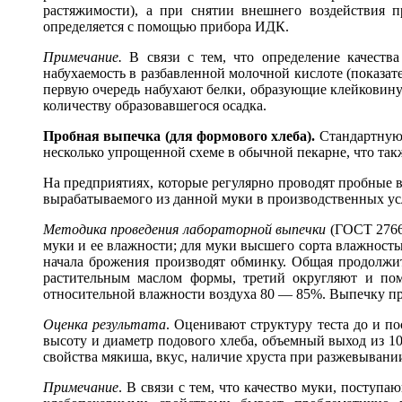
растяжимости), а при снятии внешнего воздействия п
определяется с помощью прибора ИДК.
Примечание.
В связи с тем, что определение качества
набухаемость в разбавленной молочной кислоте (показат
первую очередь набухают белки, образующие клейковину)
количеству образовавшегося осадка.
Пробная выпечка (для формового хлеба).
Стандартную 
несколько упрощенной схеме в обычной пекарне, что так
На предприятиях, которые регулярно проводят пробные в
вырабатываемого из данной муки в производственных усл
Методика проведения лабораторной выпечки
(ГОСТ 27669
муки и ее влажности; для муки высшего сорта влажностью
начала брожения производят обминку. Общая продолжит
растительным маслом формы, третий округляют и пом
относительной влажности воздуха 80 — 85%. Выпечку пр
Оценка результата
. Оценивают структуру теста до и п
высоту и диаметр подового хлеба, объемный выход из 1
свойства мякиша, вкус, наличие хруста при разжевывани
Примечание
. В связи с тем, что качество муки, поступ