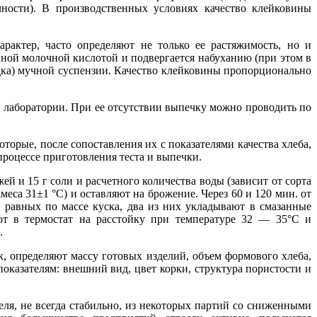
чности). В производственных условиях качество клейковины
рактер, часто определяют не только ее растяжимость, но и
енной молочной кислотой и подвергается набуханию (при этом в
адка) мучной суспензии. Качество клейковины пропорционально
лаборатории. При ее отсутствии выпечку можно проводить по
торые, после сопоставления их с показателями качества хлеба,
роцессе приготовления теста и выпечки.
жей и 15 г соли и расчетного количества воды (зависит от сорта
еса 31±1 °С) и оставляют на брожение. Через 60 и 120 мин. от
 равных по массе куска, два из них укладывают в смазанные
ют в термостат на расстойку при температуре 32 — 35°С и
.
к, определяют массу готовых изделий, объем формового хлеба,
оказателям: внешний вид, цвет корки, структура пористости и
еля, не всегда стабильно, из некоторых партий со сниженными