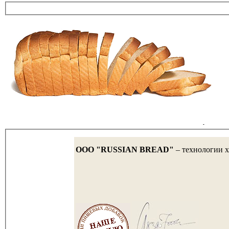
OOO "RUSSIAN BREAD"
– технологии х