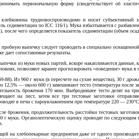
ринимать первоначальную форму (свидетельствует об эласти
 клейковины трудновоспроизводимо и носит субъективный ха
ель седиментации по ICC 116/1). Мука взбалтывается с разбавл
, после чего определяется показатель седиментации (объем ос
пробную выпечку следует проводить в специально оснащенной 
же дает сопоставимые результаты.
ыпечки из муки новых партий, вскоре накапливаются данные, ко
овиях, позволяют заранее прогнозировать «поведение» муки в п
-88). Из 960 г муки (в пересчете на сухие вещества), 30 г дрож
 12,5% — около 600 г) замешивают тесто (температура после зам
ельность брожения 170 мин. Выбродившее тесто делят на три
ещают на лист, затем все три тестовые заготовки отправля
оводят в печи с пароувлажнением при температуре 220 — 230°С
осле брожения, продолжительность расстойки тестовых заготово
00 г муки. Органолептическую оценку проводят по следующим п
и.
ающей на хлебопекарные предприятия даже от одного производит