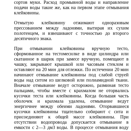
сортов муки. Расход промывной воды и направление
подачи воды такие же, как на первом этапе отмывания
клейковины.
Отмытую клейковину отжимают одноразовым
прессованием между ладонями, вытирая их сухим
полотенцем, и взвешивают с точностью до второго
десятичного знака.
При отмывании клейковины вручную тесто,
сформованное на тестомесилке в виде цилиндра или
скатанное в шарик при замесе вручную, помещают в
чашку, закрывают крышкой или часовым стеклом и
оставляют на 20 мин для отлежки. По истечении 20 мин
начинают отмывание клейковины под слабой струей
воды над ситом из шелковой или полиамидной ткани.
Вначале отмывание ведут осторожно, разминая тесто
пальцами, чтобы вместе с крахмалом не оторвались
кусочки теста или клейковины. Когда большая часть
оболочек и крахмала удалена, отмывание ведут
энергичнее между обеими ладонями. Оторвавшиеся
кусочки клейковины тщательно собирают с сита и
присоединяют к общей массе клейковины. При
отсутствии водопровода допускается отмывание в
емкости с 2—3 дм3 воды. В процессе отмывания воду