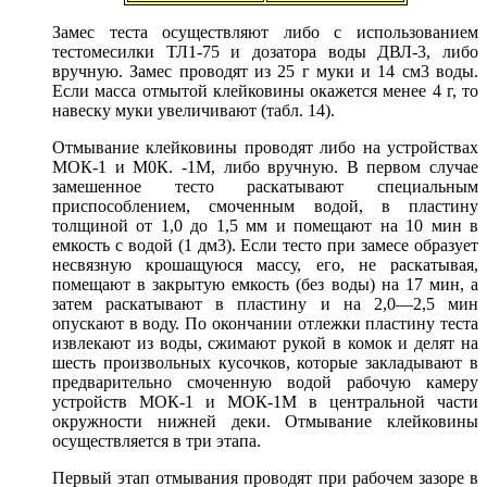
Замес теста осуществляют либо с использованием
тестомесилки ТЛ1-75 и дозатора воды ДВЛ-3, либо
вручную. Замес проводят из 25 г муки и 14 см3 воды.
Если масса отмытой клейковины окажется менее 4 г, то
навеску муки увеличивают (табл. 14).
Отмывание клейковины проводят либо на устройствах
МОК-1 и М0К. -1М, либо вручную. В первом случае
замешенное тесто раскатывают специальным
приспособлением, смоченным водой, в пластину
толщиной от 1,0 до 1,5 мм и помещают на 10 мин в
емкость с водой (1 дм3). Если тесто при замесе образует
несвязную крошащуюся массу, его, не раскатывая,
помещают в закрытую емкость (без воды) на 17 мин, а
затем раскатывают в пластину и на 2,0—2,5 мин
опускают в воду. По окончании отлежки пластину теста
извлекают из воды, сжимают рукой в комок и делят на
шесть произвольных кусочков, которые закладывают в
предварительно смоченную водой рабочую камеру
устройств МОК-1 и МОК-1М в центральной части
окружности нижней деки. Отмывание клейковины
осуществляется в три этапа.
Первый этап отмывания проводят при рабочем зазоре в