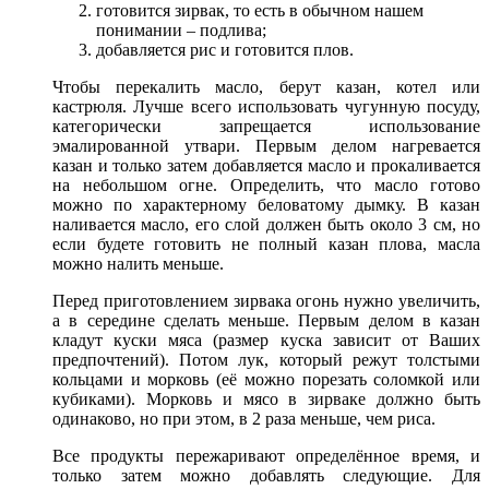
готовится зирвак, то есть в обычном нашем
понимании – подлива;
добавляется рис и готовится плов.
Чтобы перекалить масло, берут казан, котел или
кастрюля. Лучше всего использовать чугунную посуду,
категорически запрещается использование
эмалированной утвари. Первым делом нагревается
казан и только затем добавляется масло и прокаливается
на небольшом огне. Определить, что масло готово
можно по характерному беловатому дымку. В казан
наливается масло, его слой должен быть около 3 см, но
если будете готовить не полный казан плова, масла
можно налить меньше.
Перед приготовлением зирвака огонь нужно увеличить,
а в середине сделать меньше. Первым делом в казан
кладут куски мяса (размер куска зависит от Ваших
предпочтений). Потом лук, который режут толстыми
кольцами и морковь (её можно порезать соломкой или
кубиками). Морковь и мясо в зирваке должно быть
одинаково, но при этом, в 2 раза меньше, чем риса.
Все продукты пережаривают определённое время, и
только затем можно добавлять следующие. Для