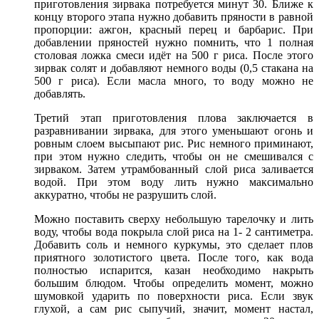
приготовления зирвака потребуется минут 30. Ближе к
концу второго этапа нужно добавить пряности в равной
пропорции: ажгон, красный перец и барбарис. При
добавлении пряностей нужно помнить, что 1 полная
столовая ложка смеси идёт на 500 г риса. После этого
зирвак солят и добавляют немного воды (0,5 стакана на
500 г риса). Если масла много, то воду можно не
добавлять.
Третий этап приготовления плова заключается в
разравнивании зирвака, для этого уменьшают огонь и
ровным слоем высыпают рис. Рис немного приминают,
при этом нужно следить, чтобы он не смешивался с
зирваком. Затем утрамбованный слой риса заливается
водой. При этом воду лить нужно максимально
аккуратно, чтобы не разрушить слой.
Можно поставить сверху небольшую тарелочку и лить
воду, чтобы вода покрыла слой риса на 1- 2 сантиметра.
Добавить соль и немного куркумы, это сделает плов
приятного золотистого цвета. После того, как вода
полностью испарится, казан необходимо накрыть
большим блюдом. Чтобы определить момент, можно
шумовкой ударить по поверхности риса. Если звук
глухой, а сам рис сыпучий, значит, момент настал,