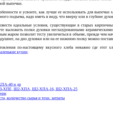
ной выпечки.
собенности и усвоите, как лучше ее использовать для выпечки 
ого подъема, надо иметь в виду, что вверху или в глубине духов
вести идеальные условия, существующие в старых кирпичных
ете выложить полки духовки неглазурованными керамическими
ным жаром позволит тесту увеличиться в объеме, прежде чем на
оздушнее, на дно духовки или на ее нижнюю полку можно постави
товления по-настоящему вкусного хлеба неважно где этот хл
аленькие кухни
.
ХПА-40 и др
 РЗ-ХПЕ, Ш2-ХПА, Ш2-ХПА-16, Ш2-ХПА-25
тери
а, количество сырья и техн. затраты