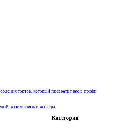
овления тортов, который превратит вас в профи
лий: взаимосвязь и выгоды
Категории