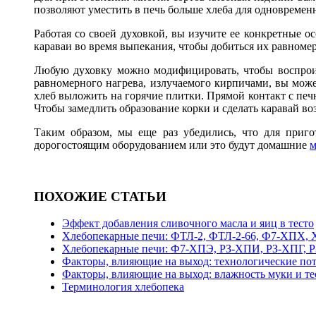
позволяют уместить в печь больше хлеба для одновремен
Работая со своей духовкой, вы изучите ее конкретные о
караваи во время выпекания, чтобы добиться их равномерн
Любую духовку можно модифицировать, чтобы воспроиз
равномерного нагрева, излучаемого кирпичами, вы мож
хлеб выложить на горячие плитки. Прямой контакт с печ
Чтобы замедлить образование корки и сделать каравай в
Таким образом, мы еще раз убедились, что для приго
дорогостоящим оборудованием или это будут домашние
м
ПОХОЖИЕ СТАТЬИ
Эффект добавления сливочного масла и яиц в тесто
Хлебопекарные печи: ФТЛ-2, ФТЛ-2-66, Ф7-ХПХ, 
Хлебопекарные печи: Ф7-ХПЭ, РЗ-ХПИ, РЗ-ХПГ,
Факторы, влияющие на выход: технологические по
Факторы, влияющие на выход: влажность муки и тест
Терминология хлебопека