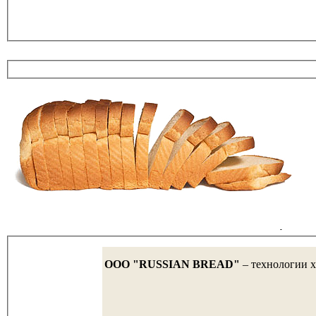
OOO "RUSSIAN BREAD"
– технологии х