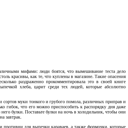
зличными мифами: люди боятся, что вымешивание теста дело
толь красивы, как те, что куплены в магазине. Такие опасения
есколько раздраженно прокомментировала это в своей книге
выпечкой хлеба, царит среди тех людей, которые абсолютно
и сортов муки тонкого и грубого помола, различных приправ и
ько гибок, что его можно приспособить к распорядку дня даже
 него булки. Поставьте булки на ночь в холодильник, чтобы они
на завтрак.
и противни для выпечки караваев, а также формочки, которые