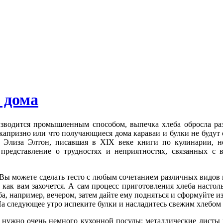
 дома
изводится промышленным способом, выпечка хлеба обросла ра
апризно или что получающиеся дома караваи и булки не будут с
. Элиза Элтон, писавшая в XIX веке книги по кулинарии, н
представление о трудностях и неприятностях, связанных с 
Вы можете сделать тесто с любым сочетанием различных видов 
 как вам захочется. А сам процесс приготовления хлеба настол
а, например, вечером, затем дайте ему подняться и сформуйте из
На следующее утро испеките булки и насладитесь свежим хлебом 
 нужно очень немного кухонной посуды: металлические листы 