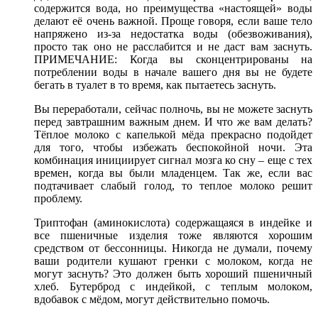
содержится вода, но преимущества «настоящей» воды
делают её очень важной. Проще говоря, если ваше тело
напряжено из-за недостатка воды (обезвоживания),
просто так оно не расслабится и не даст вам заснуть.
ПРИМЕЧАНИЕ: Когда вы сконцентрированы на
потреблении воды в начале вашего дня вы не будете
бегать в туалет в то время, как пытаетесь заснуть.
Вы переработали, сейчас полночь, вы не можете заснуть
перед завтрашним важным днем. И что же вам делать?
Тёплое молоко с капелькой мёда прекрасно подойдет
для того, чтобы избежать беспокойной ночи. Эта
комбинация инициирует сигнал мозга ко сну – еще с тех
времен, когда вы были младенцем. Так же, если вас
подтачивает слабый голод, то теплое молоко решит
проблему.
Триптофан (аминокислота) содержащаяся в индейке и
все пшеничные изделия тоже являются хорошим
средством от бессонницы. Никогда не думали, почему
ваши родители кушают гренки с молоком, когда не
могут заснуть? Это должен быть хороший пшеничный
хлеб. Бутерброд с индейкой, с теплым молоком,
вдобавок с мёдом, могут действительно помочь.