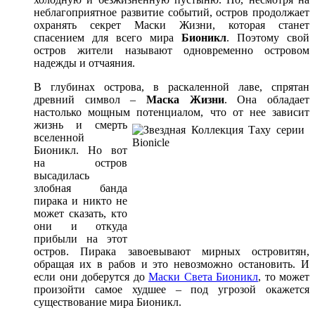
неблагоприятное развитие событий, остров продолжает
охранять секрет Маски Жизни, которая станет
спасением для всего мира
Бионикл
. Поэтому свой
остров жители называют одновременно островом
надежды и отчаяния.
В глубинах острова, в раскаленной лаве, спрятан
древний символ –
Маска Жизни
. Она обладает
настолько мощным потенциалом,
что от нее зависит
жизнь и смерть
вселенной
Бионикл. Но вот
на остров
высадилась
злобная банда
пирака и никто не
может сказать, кто
они и откуда
прибыли на этот
остров. Пирака завоевывают мирных островитян,
обращая их в рабов и это невозможно остановить. И
если они доберутся до
Маски Света Бионикл
, то может
произойти самое худшее – под угрозой окажется
существование мира Бионикл.