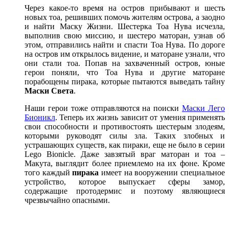
Через какое-то время на остров прибывают и шесть
новых тоа, решивших помочь жителям острова, а заодно
и найти Маску Жизни. Шестерка Тоа Нува исчезла,
выполнив свою миссию, и шестеро маторан, узнав об
этом, отправились найти и спасти Тоа Нува. По дороге
на остров им открылось видение, и маторане узнали, что
они стали тоа. Попав на захваченный остров, юные
герои поняли, что Тоа Нува и другие маторане
порабощены пирака, которые пытаются выведать тайну
Маски Света
.
Наши герои тоже отправляются на поиски
Маски Лего
Бионикл
. Теперь их жизнь зависит от умения применять
свои способности и противостоять шестерым злодеям,
которыми руководят силы зла. Таких злобных и
устрашающих существ, как пираки, еще не было в серии
Lego Bionicle. Даже завзятый враг маторан и тоа –
Макута, выглядит более приемлемо на их фоне. Кроме
того каждый
пирака
имеет на вооружении специальное
устройство, которое выпускает сферы замор,
содержащие протодермис и поэтому являющиеся
чрезвычайно опасными.