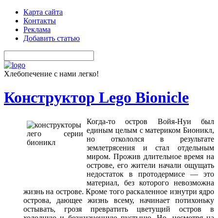
Карта сайта
Контакты
Реклама
Добавить статью
Хлебопечение с нами легко!
Конструктор Lego Bionicle
Когда-то остров Войя-Нуи был
единым целым с материком Бионикл,
но откололся в результате
землетрясения и стал отдельным
миром. Прожив длительное время на
острове, его жители начали ощущать
недостаток в протодермисе — это
материал, без которого невозможна
жизнь на острове. Кроме того раскаленное изнутри ядро
острова, дающее жизнь всему, начинает потихоньку
остывать, грозя превратить цветущий остров в
холодную и безжизненную пустыню. Но, несмотря на