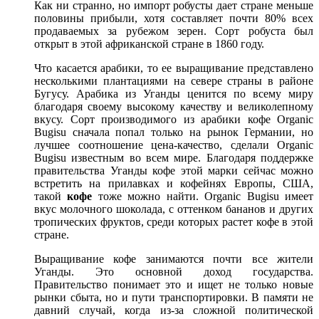
Как ни странно, но импорт робусты дает стране меньше
половины прибыли, хотя составляет почти 80% всех
продаваемых за рубежом зерен. Сорт робуста был
открыт в этой африканской стране в 1860 году.
Что касается арабики, то ее выращивание представлено
несколькими плантациями на севере страны в районе
Бугусу. Арабика из Уганды ценится по всему миру
благодаря своему высокому качеству и великолепному
вкусу. Сорт производимого из арабики кофе Organic
Bugisu сначала попал только на рынок Германии, но
лучшее соотношение цена-качество, сделали Organic
Bugisu известным во всем мире. Благодаря поддержке
правительства Уганды кофе этой марки сейчас можно
встретить на прилавках и кофейнях Европы, США,
такой
кофе
тоже можно найти. Organic Bugisu имеет
вкус молочного шоколада, с оттенком бананов и других
тропических фруктов, среди которых растет кофе в этой
стране.
Выращивание кофе занимаются почти все жители
Уганды. Это основной доход государства.
Правительство понимает это и ищет не только новые
рынки сбыта, но и пути транспортировки. В памяти не
давний случай, когда из-за сложной политической