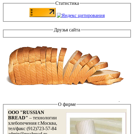
Статистика
Друзья сайта
О фирме
OOO "RUSSIAN
BREAD"
– технологии
хлебопечения г.Москва,
тел/факс (912)723-57-84
admin@russbread.ru