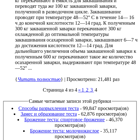
кг перекачивают в емкость для заквашивания и
переводят туда же 100 кг заквашенной заварки,
полученной в разводочном цикле. Заквашивание
проводят при температуре 48—52° С в течение 14— 16
ч до конечной кислотности 12—14 град. К полученным
300 кг заквашенной заварки перекачивают 300 кг
охлажденной до оптимальной температуры
заквашивания осахаренной заварки, заквашивают 6—7 ч
до достижения кислотности 12—14 град. Для
дальнейшего увеличения объема заквашенной заварки к
полученным 600 кг перекачивают такое же количество
осахаренной заварки, выдерживают при температуре 48
—52° ...
{
Читать полностью
} | Просмотрено: 21,481 раз
Страница 4 из 4
«
1
2
3
4
Самые читаемые записи этой рубрики
Способы разрыхления теста
- 99,847 просмотра(ов)
Замес и образование теста
- 62,876 просмотра(ов)
Брожение теста: спиртовое брожение
- 46,370
просмотра(ов)
Брожение теста: молочнокислое
- 35,117
просмотра(ов)