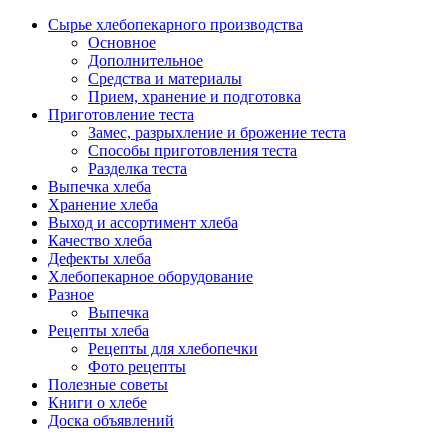
Сырье хлебопекарного производства
Основное
Дополнительное
Средства и материалы
Прием, хранение и подготовка
Приготовление теста
Замес, разрыхление и брожение теста
Способы приготовления теста
Разделка теста
Выпечка хлеба
Хранение хлеба
Выход и ассортимент хлеба
Качество хлеба
Дефекты хлеба
Хлебопекарное оборудование
Разное
Выпечка
Рецепты хлеба
Рецепты для хлебопечки
Фото рецепты
Полезные советы
Книги о хлебе
Доска объявлений