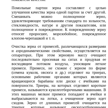
Помольные партии зерна составляют с целью
улучшения качества зерна одной партии за счет другой.
Смешивать можно полноценное зерно,
удовлетворяющее требованиям стандарта по зольности,
стекловидности, натуре и другим показателям, или
полноценное и поврежденное. К поврежденному зерну
относят проросшее, морозобойное, поврежденное
клопом-черепашкой и т. п.
Очистка зерна от примесей, различающихся размерами
и аэродинамическими свойствами, осуществляется на
сепараторах. При этом зерновую массу очищают
последовательно просеивая на ситах и продувая ее
восходящим потоком воздуха, уносящим легкие
примеси. Примеси, не схожие с зерном по форме
(семена куколя, овсюга и др.) отделяют на триерах,
основными рабочими органами которых являются
вращающиеся барабаны или диски с ячейками на
поверхности. Триеры, на которых отделяют короткие
примеси, называются куколеотборочными машинами. В
этих машинах мелкие примеси попадают в ячейки и
выбрасываются на лотки, а очищенное зерно идет
сходом. Зерно от длинных примесей очищается на
триерах, которые называют овсюгоотборочными