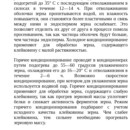
подогретой до 35° С с последующем отволаживанием в
силосах в течение 12—14 ч. При отволаживании
оболочки зерна пропитываются водой, их влажность
повышается, они становятся более пластичными и связь
между ними и эндоспермом зерна ослабевает. Это
позволяет отделить их друг от друга в процессе помола
просеиванием, так как частицы оболочек будут больше,
чем частицы эндосперма. Холодное кондиционирование
применяют для обработки зерна, содержащего
клейковину с малой растяжимостью.
Горячее кондиционирование проводят в кондиционерах
путем подогрева до 55—60 градусов увлажненного
зерна, охлаждения его до 16—20° С и отволаживзния в
течение 2—6 ч. Возможно скоростное
кондиционирование, при котором для увлажнения зерна
используется водяной пар. Горячее кондиционирование
применяют для обработки зерна, содержащего слабую
клейковину, так как прогрев зерновой массы уплотняет
белки и снижает активность ферментов зерна. Режим
горячего кондиционирования подбирают с учетом
исходного качества клейковины зерна. Чем слабее
клейковина, тем сильнее необходимо прогревать
зерновую массу.