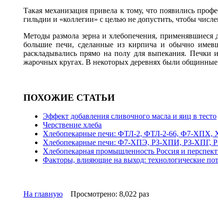
Такая механизация привела к тому, что появились профе
гильдии и «коллегии» с целью не допустить, чтобы числ
Методы размола зерна и хлебопечения, применявшиеся 
большие печи, сделанные из кирпича и обычно имевш
раскладывались прямо на полу для выпекания. Печки и
жарочных кругах. В некоторых деревнях были общинные п
ПОХОЖИЕ СТАТЬИ
Эффект добавления сливочного масла и яиц в тесто
Черствение хлеба
Хлебопекарные печи: ФТЛ-2, ФТЛ-2-66, Ф7-ХПХ, 
Хлебопекарные печи: Ф7-ХПЭ, РЗ-ХПИ, РЗ-ХПГ,
Хлебопекарная промышленность Россия и перспект
Факторы, влияющие на выход: технологические по
На главную
Просмотрено: 8,022 раз