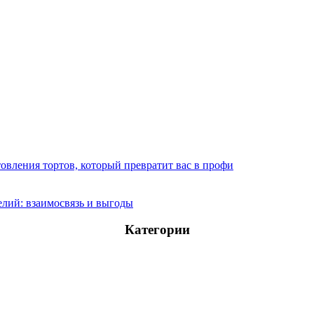
овления тортов, который превратит вас в профи
лий: взаимосвязь и выгоды
Категории