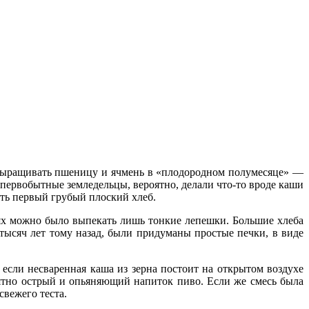
 выращивать пшеницу и ячмень в «плодородном полумесяце» —
 первобытные земледельцы, вероятно, делали что-то вроде каши
ить первый грубый плоский хлеб.
ях можно было выпекать лишь тонкие лепешки. Большие хлеба
 тысяч лет тому назад, были придуманы простые печки, в виде
сли несваренная каша из зерна постоит на открытом воздухе
риятно острый и опьяняющий напиток пиво. Если же смесь была
свежего теста.