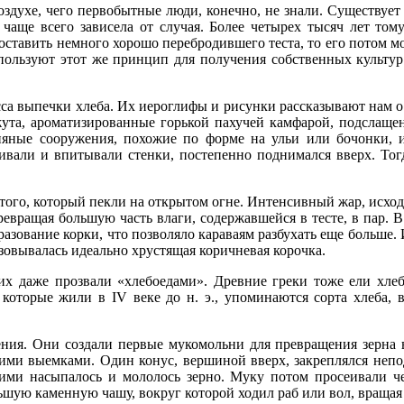
духе, чего первобытные люди, конечно, не знали. Существует
 чаще всего зависела от случая. Более четырех тысяч лет то
оставить немного хорошо перебродившего теста, то его потом м
ользуют этот же принцип для получения собственных культур
а выпечки хлеба. Их иероглифы и рисунки рассказывают нам о т
ута, ароматизированные горькой пахучей камфарой, подслащ
няные сооружения, похожие по форме на ульи или бочонки, и
ивали и впитывали стенки, постепенно поднимался вверх. Тогд
 того, который пекли на открытом огне. Интенсивный жар, исх
евращая большую часть влаги, содержавшейся в тесте, в пар. В
азование корки, что позволяло караваям разбухать еще больше. И
азовывалась идеально хрустящая коричневая корочка.
их даже прозвали «хлебоедами». Древние греки тоже ели хле
которые жили в IV веке до н. э., упоминаются сорта хлеба,
ния. Они создали первые мукомольни для превращения зерна 
кими выемками. Один конус, вершиной вверх, закреплялся неп
ними насыпалось и мололось зерно. Муку потом просеивали ч
ольшую каменную чашу, вокруг которой ходил раб или вол, вращ