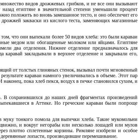
 множество видов дрожжевых грибков, и не все они вызывают
му назад египтяне в значительной степени уменьшили процент
ожно положить во вновь замешанное тесто, и оно обеспечит его
 дрожжей закваски из кислого теста, заменяющих магазинные
ом, что они выпекали более 50 видов хлеба: это были караваи
енные медом или обогащенные молоком или яйцами. Египтяне
мели два отделения. Нижнее отделение предназначалось для
а каравай закладывали в верхнее отделение и закрывали его,
одящий от толстых глиняных стенок, вызывал почти мгновенный
 результате караваи намного увеличивались в объеме. Этот пар
 наконец, пока хлеб пекся, воздух в печке становился сухим, и
б. В сохранившихся до наших дней фрагментах произведений
 выпекавшиеся в Аттике. Но греческие караваи были попроще
в муку тонкого помола для выпечки хлеба. Такие мукомольни
одвижно, и вокруг негорабы или несколько лошадей или мулов
ерез плотно сплетенные корзины. Римляне изобрели и особое
ая деревянные лопасти, производившие перемешивание.