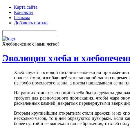
Карта сайта
Контакты
Реклама
Добавить статью
Хлебопечение с нами легко!
Эволюция хлеба и хлебопечен
Хлеб служит основой питания человека на протяжении 
полосе земли, изгибающейся от западной части современ
из грубо помолотого зерна, а потом накладывали ее на п
На ранних этапах эволюции хлеба были сделаны два ва
требуют для равномерного пропекания, чтобы жара окру
раскаленных камней, накрытых перевернутыми вверх дно
Вторым крупнейшим открытием стали дрожжи и их спосо
несколько часов, то в ней образуются пузырьки. Если к
более густой и ее выпекали после брожения, то хлеб полу