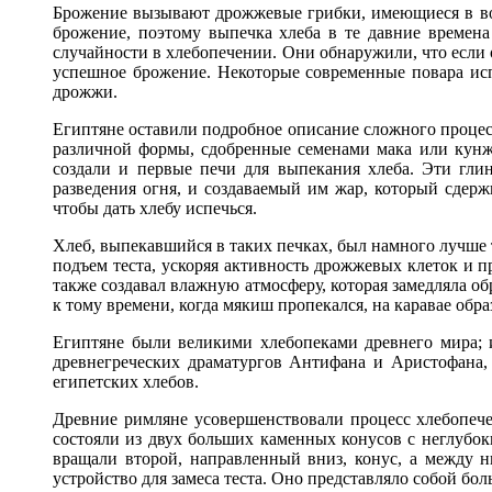
Брожение вызывают дрожжевые грибки, имеющиеся в воз
брожение, поэтому выпечка хлеба в те давние времена
случайности в хлебопечении. Они обнаружили, что если 
успешное брожение. Некоторые современные повара исп
дрожжи.
Египтяне оставили подробное описание сложного процесс
различной формы, сдобренные семенами мака или кунж
создали и первые печи для выпекания хлеба. Эти гли
разведения огня, и создаваемый им жар, который сдерж
чтобы дать хлебу испечься.
Хлеб, выпекавшийся в таких печках, был намного лучше
подъем теста, ускоряя активность дрожжевых клеток и пр
также создавал влажную атмосферу, которая замедляла обр
к тому времени, когда мякиш пропекался, на каравае обр
Египтяне были великими хлебопеками древнего мира; 
древнегреческих драматургов Антифана и Аристофана, 
египетских хлебов.
Древние римляне усовершенствовали процесс хлебопече
состояли из двух больших каменных конусов с неглубо
вращали второй, направленный вниз, конус, а между 
устройство для замеса теста. Оно представляло собой б