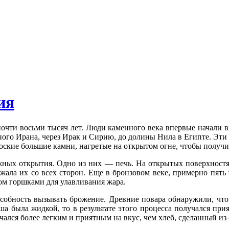
ия
почти восьми тысяч лет. Люди каменного века впервые начали
ного Ирана, через Ирак и Сирию, до долины Нила в Египте. Эти
лоские большие камни, нагретые на открытом огне, чтобы получ
жных открытия. Одно из них — печь. На открытых поверхност
жала их со всех сторон. Еще в бронзовом веке, примерно пять
м горшками для улавливания жара.
бность вызывать брожение. Древние повара обнаружили, что е
аша была жидкой, то в результате этого процесса получался п
чался более легким и приятным на вкус, чем хлеб, сделанный из 