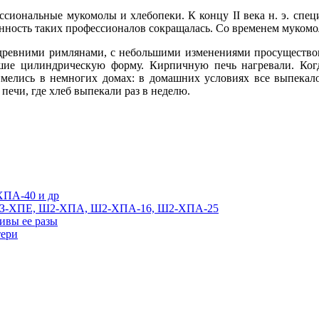
ссиональные мукомолы и хлебопеки. К концу II века н. э. спец
енность таких профессионалов сокращалась. Со временем мукомо
древними римлянами, с небольшими изменениями просуществов
ие цилиндрическую форму. Кирпичную печь нагревали. Когд
мелись в немногих домах: в домашних условиях все выпекало
ечи, где хлеб выпекали раз в неделю.
ХПА-40 и др
 РЗ-ХПЕ, Ш2-ХПА, Ш2-ХПА-16, Ш2-ХПА-25
ивы ее разы
тери