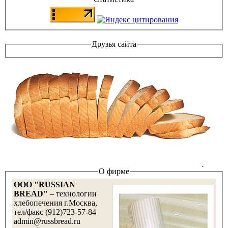
Друзья сайта
О фирме
OOO "RUSSIAN
BREAD"
– технологии
хлебопечения г.Москва,
тел/факс (912)723-57-84
admin@russbread.ru