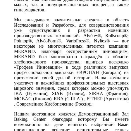
малых, так и полупромышленных пекарен, а также
гипермаркетов.
Мы вкладываем значительные средства в область
Исследований и Разработок, для совершенствования
уже существующих и разработки новейших
производственных технологий. Alvéo+®, Rollscoup®,
Pointop®, AlvéoForm®, VarioPress®, Nyltex® — вот
некоторые из многочисленных патентов компании
MERAND. Благодаря беспрестанным инновациям,
MERAND был многократно награждён в области
хлебопекарного производства, выиграв несколько
«Трофеев Инноваций» в ходе различных выпусков
профессиональной выставки ЕВРОПАН (Europain) на
протяжении своей долгой истории. Наша компания
участвует в важнейших профессиональных выставках
мирового значения, среди которых можно упомянуть
IBA (Германия), SIAB (Италия), SIRHA (Франция),
MOBAC (Япония), RBA (С.Ш.А.) , FITHEP (Аргентина)
, Современное Хлебопечение (Россия).
Нашим достоянием является Демонстрационный Зал
Baking Center, благодаря которому Вы имеете
возможность на деле испытать выбранное Вами
промышленное решение; испытательные сеансы