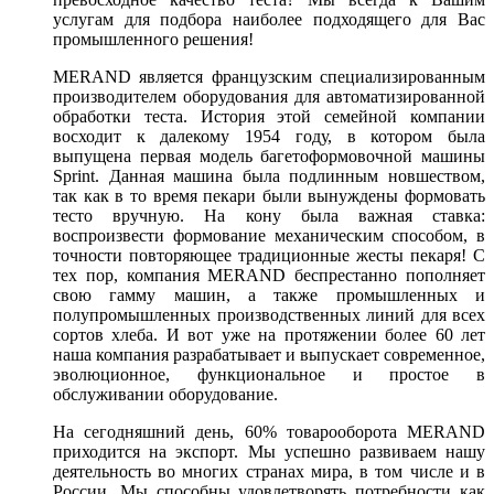
услугам для подбора наиболее подходящего для Вас
промышленного решения!
MERAND является французским специализированным
производителем оборудования для автоматизированной
обработки теста. История этой семейной компании
восходит к далекому 1954 году, в котором была
выпущена первая модель багетоформовочной машины
Sprint. Данная машина была подлинным новшеством,
так как в то время пекари были вынуждены формовать
тесто вручную. На кону была важная ставка:
воспроизвести формование механическим способом, в
точности повторяющее традиционные жесты пекаря! С
тех пор, компания MERAND беспрестанно пополняет
свою гамму машин, а также промышленных и
полупромышленных производственных линий для всех
сортов хлеба. И вот уже на протяжении более 60 лет
наша компания разрабатывает и выпускает современное,
эволюционное, функциональное и простое в
обслуживании оборудование.
На сегодняшний день, 60% товарооборота MERAND
приходится на экспорт. Мы успешно развиваем нашу
деятельность во многих странах мира, в том числе и в
России. Мы способны удовлетворять потребности как