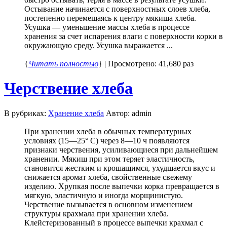
Остывание начинается с поверхностных слоев хлеба,
постепенно перемещаясь к центру мякиша хлеба.
Усушка — уменьшение массы хлеба в процессе
хранения за счет испарения влаги с поверхности корки в
окружающую среду. Усушка выражается ...
{
Читать полностью
} | Просмотрено: 41,680 раз
Черствение хлеба
В рубриках:
Хранение хлеба
Автор: admin
При хранении хлеба в обычных температурных
условиях (15—25° С) через 8—10 ч появляются
признаки черствения, усиливающиеся при дальнейшем
хранении. Мякиш при этом теряет эластичность,
становится жестким и крошащимся, ухудшается вкус и
снижается аромат хлеба, свойственные свежему
изделию. Хрупкая после выпечки корка превращается в
мягкую, эластичную и иногда морщинистую.
Черствение вызывается в основном изменением
структуры крахмала при хранении хлеба.
Клейстеризованный в процессе выпечки крахмал с