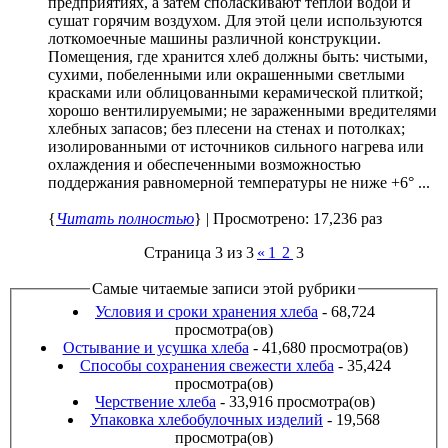
предприятиях, а затем споласкивают теплой водой и
сушат горячим воздухом. Для этой цели используются
лоткомоечные машины различной конструкции.
Помещения, где хранится хлеб должны быть: чистыми,
сухими, побеленными или окрашенными светлыми
красками или облицованными керамической плиткой;
хорошо вентилируемыми; не зараженными вредителями
хлебных запасов; без плесени на стенах и потолках;
изолированными от источников сильного нагрева или
охлаждения и обеспеченными возможностью
поддержания равномерной температуры не ниже +6° ...
{
Читать полностью
} | Просмотрено: 17,236 раз
Страница 3 из 3
«
1
2
3
Самые читаемые записи этой рубрики
Условия и сроки хранения хлеба
- 68,724
просмотра(ов)
Остывание и усушка хлеба
- 41,680 просмотра(ов)
Способы сохранения свежести хлеба
- 35,424
просмотра(ов)
Черствение хлеба
- 33,916 просмотра(ов)
Упаковка хлебобулочных изделий
- 19,568
просмотра(ов)