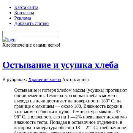
Карта сайта
Контакты
Реклама
Добавить статью
Хлебопечение с нами легко!
Остывание и усушка хлеба
В рубриках:
Хранение хлеба
Автор: admin
Остывание и потеря хлебом массы (усушка) протекают
одновременно. Температура корки хлеба в момент
выхода из печи достигает на поверхности 180° С, на
границе с мякишем — около 100. Влажность корки в
этот момент близка к нулю. Температура мякиша 97—
98° С, а влажность его на 1 —2% превышает исходную
влажность теста. Попадая в остывочное отделение, в
котором температура обычно 18— 25° С, хлеб начинает
быстро остывать, теряя в массе в результате усушки.