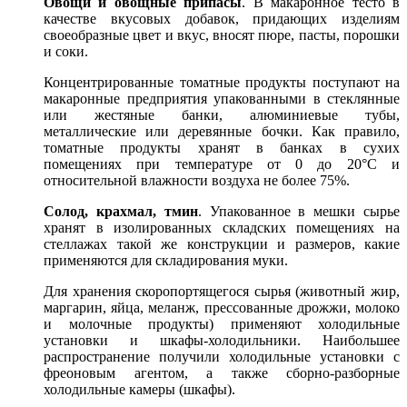
Овощи и овощные припасы
. В макаронное тесто в
качестве вкусовых добавок, придающих изделиям
своеобразные цвет и вкус, вносят пюре, пасты, порошки
и соки.
Концентрированные томатные продукты поступают на
макаронные предприятия упакованными в стеклянные
или жестяные банки, алюминиевые тубы,
металлические или деревянные бочки. Как правило,
томатные продукты хранят в банках в сухих
помещениях при температуре от 0 до 20°С и
относительной влажности воздуха не более 75%.
Солод, крахмал, тмин
. Упакованное в мешки сырье
хранят в изолированных складских помещениях на
стеллажах такой же конструкции и размеров, какие
применяются для складирования муки.
Для хранения скоропортящегося сырья (животный жир,
маргарин, яйца, меланж, прессованные дрожжи, молоко
и молочные продукты) применяют холодильные
установки и шкафы-холодильники. Наибольшее
распространение получили холодильные установки с
фреоновым агентом, а также сборно-разборные
холодильные камеры (шкафы).