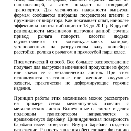
направляющей, а затем попадает на отводящий
транспортер. Для увеличения надежности выгрузки
формам сообщается вибрация посредством штанги с
пружиной от вибратора. Как показывает опыт, наиболее
эффективна частота вибрации от 18 до 20 Гц. В другой
разновидности механизмов выгрузки данной группы
привод рычага поворота кассеты дюдьки
осуществляется от восьмикулачковых копиров,
установленных на разгрузочном валу конвейера
расстойки, ролика с рычагом и прямозубой пары колес.
Пневматический способ. Все большее распространение
получает для выгрузки выпеченной продукции из форм
или съема ее с металлических листов. При этом
используются эластичные или жесткие вакуумные
захваты, практически не деформирующие горячие
изделия.
Принцип работы этих механизмов можно рассмотреть
на примере съема мелкоштучных изделий с
металлических листов. Выпеченные на листах изделия
подающим транспортером направляются к
вращающемуся барабану. Цилиндрическая поверхность
барабана имеет отверстия. Внутри барабана создается
разрежение. Разность давления обеспечивает фиксацию