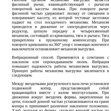
фасонный рычаг, взаимодействующий с рычагом
поворотной кассеты люльки. При повороте рычаг
фасонной частью удерживает люльку от смещения и
поворачивает кассету, из которой тестовые заготовки
падают на стол посадочного механизма. Механизм
приводится в движение от электродвигателя через
редуктор, цепную передачу и четырехзвенный
механизм, состоящий из кривошипа, тяги и рычага. Тяга
прикреплена к пружинному компенсатору. При
повороте кривошипа на 360° упор с помощью конечного
выключателя останавливает механизм выгрузки.
Вибрационный способ. Применяется в сочетании с
наклоном или опрокидыванием люлек. Вибрация
повышает надежность работы механизмов выгрузки.
Принцип работы механизма выгрузки заключается в
следующем.
Между звездочками разгрузочного вала печи установлен
подвижной копир, представляющий собой
вращающийся вместе с валом многоугольник. При
движении вокруг звездочек формы, зак­репленные на
цепи, плоской донной частью устанавливаются на грани
копира и принимают различное наклонное положение.
Хлеб, выпадая из формы, скользит верхней частью по