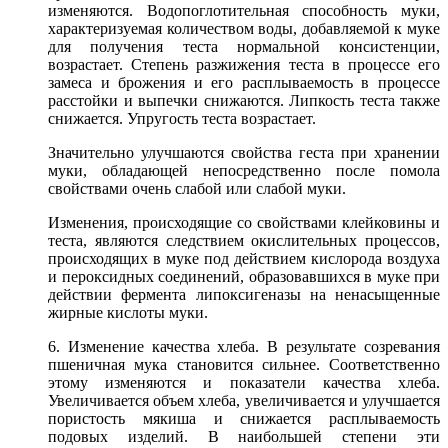
изменяются. Водопоглотительная способность муки,
характеризуемая количеством воды, добавляемой к муке
для получения теста нормальной консистенции,
возрастает. Степень разжижения теста в процессе его
замеса и брожения и его расплываемость в процессе
расстойки и выпечки снижаются. Липкость теста также
снижается. Упругость теста возрастает.
Значительно улучшаются свойства геста при хранении
муки, обладающей непосредственно после помола
свойствами очень слабой или слабой муки.
Изменения, происходящие со свойствами клейковины и
теста, являются следствием окислительных процессов,
происходящих в муке под действием кислорода воздуха
и пероксидных соединений, образовавшихся в муке при
действии фермента липоксигеназы на ненасыщенные
жирные кислоты муки.
6. Изменение качества хлеба. В результате созревания
пшеничная мука становится сильнее. Соответственно
этому изменяются и показатели качества хлеба.
Увеличивается объем хлеба, увеличивается и улучшается
пористость мякиша и снижается расплываемость
подовых изделий. В наибольшей степени эти