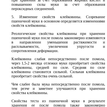
при хранении за счет образования жирных кислот и
повышению силы муки за счет образования
пероксидных соединений.
5. Изменение свойств клейковины. Созревание
пшеничной муки в основном определяется изменениями
свойств клейковины.
Реологические свойства клейковины при хранении
пшеничной муки после помола закономерно изменяются
в направлении уменьшения растяжимости и
расплываемости, увеличения упругости и
сопротивления деформации.
Клейковина слабая непосредственно после помола,
через 1,5-2 месяца отлежки муки приобретает свойства
клейковины, средней по силе. Средняя по силе
клейковина становится сильной. Сильная клейковина
приобретает свойства очень сильной.
Чем слабее была мука непосредственно после помола,
тем резче и заметнее улучшаются при хранении
свойства клейковины.
Свойства теста из пшеничной муки в результате
хранения ее после помола также закономерно