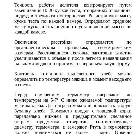
Точность работы делителя контролируют путем
взвешивания 10-20 кусков теста, отобранных от машины
подряд в трех-пяти повторностях. Регистрируют массу
куска теста по каждой камере. Определяют среднюю
массу куска и отклонение от установленной массы по
каждой камере.
Окончание расстойки определяется по
органолептическим признакам, геометрическим
размерам. Расстоявшиеся тестовые заготовки заметно
увеличиваются в объеме и после легкого надавливания
пальцами медленно принимают первоначальную форму.
Контроль готовности выпеченного хлеба можно
определить по температуре мякиша в момент выхода его
из печи.
Перед измерением термометр нагревают до
температуры на 5-7° С ниже ожидаемой температуры
мякиша хлеба. Для нагрева можно использовать вторую
буханку хлеба. Термометр вводят с торцевой корки
параллельно нижней в предварительно сделанное
острым предметом отверстие, соответствующее
диаметру термометра, и замеряют. Ртуть в термометре
должна подниматься не более 1 мин. Обычно