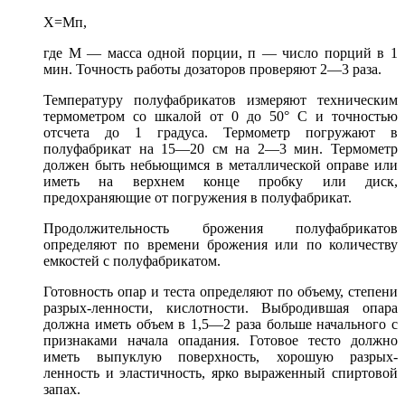
Х=Мп,
где М — масса одной порции, п — число порций в 1
мин. Точность работы дозаторов проверяют 2—3 раза.
Температуру полуфабрикатов измеряют техническим
термометром со шкалой от 0 до 50° С и точностью
отсчета до 1 градуса. Термометр погружают в
полуфабрикат на 15—20 см на 2—3 мин. Термометр
должен быть небьющимся в металлической оправе или
иметь на верхнем конце пробку или диск,
предохраняющие от погружения в полуфабрикат.
Продолжительность брожения полуфабрикатов
определяют по времени брожения или по количеству
емкостей с полуфабрикатом.
Готовность опар и теста определяют по объему, степени
разрых-ленности, кислотности. Выбродившая опара
должна иметь объем в 1,5—2 раза больше начального с
признаками начала опадания. Готовое тесто должно
иметь выпуклую поверхность, хорошую разрых-
ленность и эластичность, ярко выраженный спиртовой
запах.