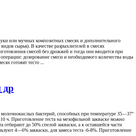
муки или мучных композитных смесях и дополнительного
 видов сырья). В качестве разрыхлителей в смесях
готовления смесей без дрожжей и тогда они вводится при
 операции: дозирование смеси и необходимого количества воды
сях готовят тесто ...
 др
 молочнокислых бактерий, способных при температуре 35—37°
10 ч. Приготовление теста на мезофильной закваске можно
а отбирают до 50% спелой закваски, а к оставшейся части
ьзуют 4—6% закваски, для замеса теста -6-8%. Приготовление