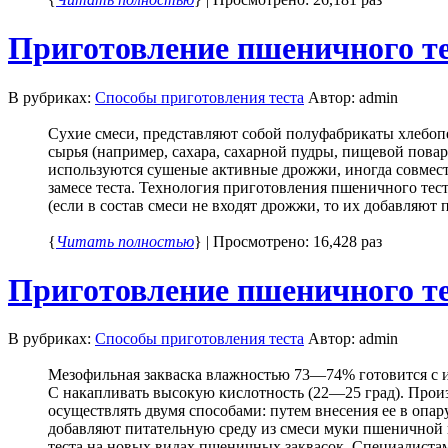
Приготовление пшеничного те
В рубриках:
Способы приготовления теста
Автор: admin
Сухие смеси, представляют собой полуфабрикаты хлебоп
сырья (например, сахара, сахарной пудры, пищевой повар
используются сушеные активные дрожжи, иногда совмест
замесе теста. Технология приготовления пшеничного тес
(если в состав смеси не входят дрожжи, то их добавляют пр
{
Читать полностью
} | Просмотрено: 16,428 раз
Приготовление пшеничного те
В рубриках:
Способы приготовления теста
Автор: admin
Мезофильная закваска влажностью 73—74% готовится с 
С накапливать высокую кислотность (22—25 град). Произ
осуществлять двумя способами: путем внесения ее в опар
добавляют питательную среду из смеси муки пшеничной в
теста на новых видах пшеничных заквасок. Специалист