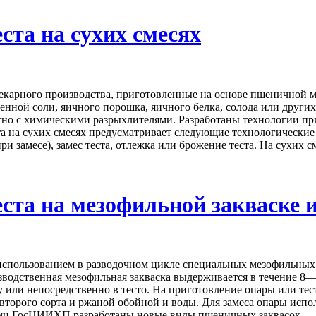
ста на сухих смесях
екарного производства, приготовленные на основе пшеничной 
енной соли, яичного порошка, яичного белка, солода или других
но с химическими разрыхлителями. Разработаны технологии при
та на сухих смесях предусматривает следующие технологические
и замесе), замес теста, отлежка или брожение теста. На сухих сме
ста на мезофильной закваске и
использованием в разводочном цикле специальных мезофильных
водственная мезофильная закваска выдерживается в течение 8—
у или непосредственно в тесто. На приготовление опары или тест
торого сорта и ржаной обойной и воды. Для замеса опары испол
ами ГосНИИХП разработаны новые виды пшеничных заквасок ...