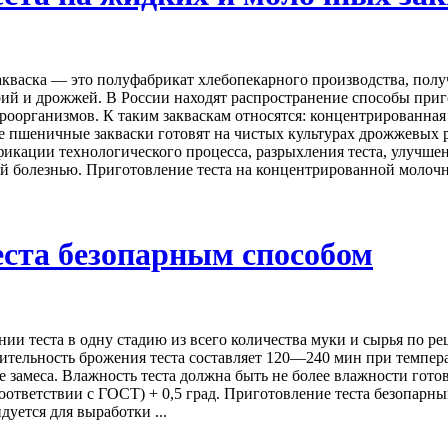
акваска — это полуфабрикат хлебопекарного производства, пол
ий и дрожжей. В России находят распространение способы приг
организмов. К таким закваскам относятся: концентрированная 
е пшеничные закваски готовят на чистых культурах дрожжевых
фикации технологического процесса, разрыхления теста, улучше
й болезнью. Приготовление теста на концентрированной молочно
ста безопарным способом
нии теста в одну стадию из всего количества муки и сырья по р
жительность брожения теста составляет 120—240 мин при темпер
е замеса. Влажность теста должна быть не более влажности готов
 соответствии с ГОСТ) + 0,5 град. Приготовление теста безопар
уется для выработки ...