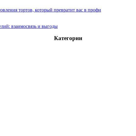
овления тортов, который превратит вас в профи
лий: взаимосвязь и выгоды
Категории