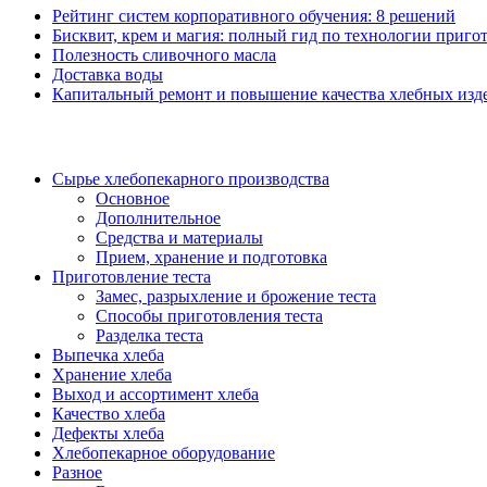
Рейтинг систем корпоративного обучения: 8 решений
Бисквит, крем и магия: полный гид по технологии пригот
Полезность сливочного масла
Доставка воды
Капитальный ремонт и повышение качества хлебных изде
Сырье хлебопекарного производства
Основное
Дополнительное
Средства и материалы
Прием, хранение и подготовка
Приготовление теста
Замес, разрыхление и брожение теста
Способы приготовления теста
Разделка теста
Выпечка хлеба
Хранение хлеба
Выход и ассортимент хлеба
Качество хлеба
Дефекты хлеба
Хлебопекарное оборудование
Разное