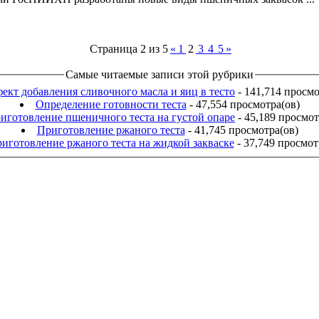
Страница 2 из 5
«
1
2
3
4
5
»
Самые читаемые записи этой рубрики
ект добавления сливочного масла и яиц в тесто
- 141,714 просмо
Определение готовности теста
- 47,554 просмотра(ов)
иготовление пшеничного теста на густой опаре
- 45,189 просмот
Приготовление ржаного теста
- 41,745 просмотра(ов)
иготовление ржаного теста на жидкой закваске
- 37,749 просмот