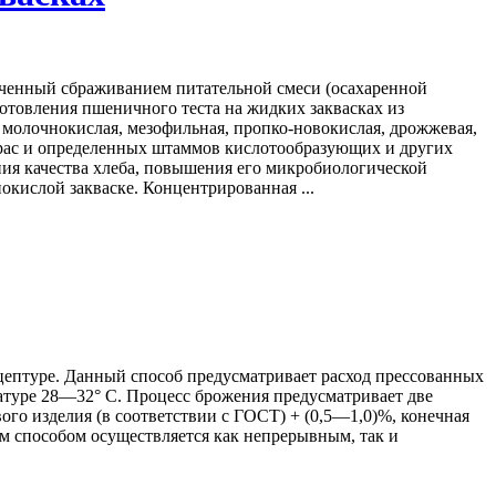
ученный сбраживанием питательной смеси (осахаренной
отовления пшеничного теста на жидких заквасках из
молочнокислая, мезофильная, пропко-новокислая, дрожжевая,
 рас и определенных штаммов кислотообразующих и других
ния качества хлеба, повышения его микробиологической
кислой закваске. Концентрированная ...
ецептуре. Данный способ предусматривает расход прессованных
атуре 28—32° С. Процесс брожения предусматривает две
ого изделия (в соответствии с ГОСТ) + (0,5—1,0)%, конечная
ным способом осуществляется как непрерывным, так и