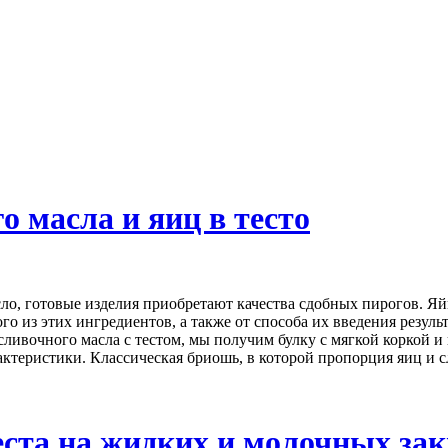
 масла и яиц в тесто
сло, готовые изделия приобретают качества сдобных пирогов. Я
го из этих ингредиентов, а также от способа их введения резул
 сливочного масла с тестом, мы получим булку с мягкой коркой
ктеристики. Классическая бриошь, в которой пропорция яиц и сл
ста на жидких и молочных зак