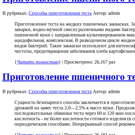
В рубриках:
Способы приготовления теста
Автор: admin
Приготовление теста на жидких пшеничных заквасках. З
заварки, водно-мучной смеси) различными видами бактер
пшеничной муки с направленным культивированием микро
ацидофильная, комплексная. В разводочном цикле жидки
видов бактерий. Такие закваски используют для интенси
чистоты, предотвращения заболевания хлеба картофельно
{
Читать полностью
} | Просмотрено: 26,167 раз
Приготовление пшеничного те
В рубриках:
Способы приготовления теста
Автор: admin
Сущность безопарного способа заключается в приготовле
дрожжей на замес теста 2,0—2,5% к массе муки. Продол
последовательные обминки теста через 60 и 120 мин посл
кислотность - не более кислотности готового изделия (в
периодическим способами. Непрерывный способ рекоменд
{
Читать полностью
} | Просмотрено: 26,181 раз